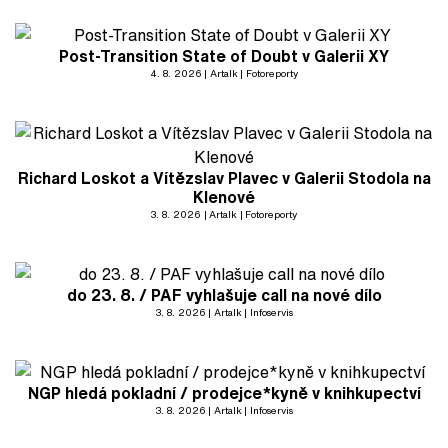
Post-Transition State of Doubt v Galerii XY
4. 8. 2026
Artalk
Fotoreporty
Richard Loskot a Vítězslav Plavec v Galerii Stodola na
Klenové
3. 8. 2026
Artalk
Fotoreporty
do 23. 8. / PAF vyhlašuje call na nové dílo
3. 8. 2026
Artalk
Infoservis
NGP hledá pokladní / prodejce*kyně v knihkupectví
3. 8. 2026
Artalk
Infoservis