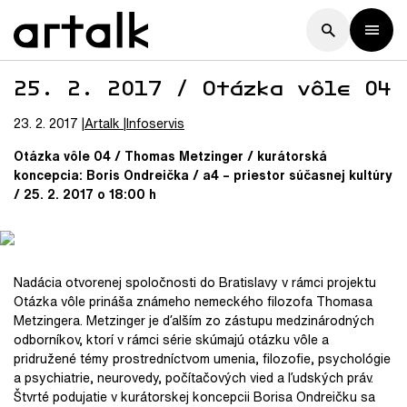
25. 2. 2017 / Otázka vôle 04
23. 2. 2017
Artalk
Infoservis
Otázka vôle 04 / Thomas Metzinger / kurátorská
koncepcia: Boris Ondreička / a4 – priestor súčasnej kultúry
/ 25. 2. 2017 o 18:00 h
Nadácia otvorenej spoločnosti do Bratislavy v rámci projektu
Otázka vôle prináša známeho nemeckého filozofa Thomasa
Metzingera. Metzinger je ďalším zo zástupu medzinárodných
odborníkov, ktorí v rámci série skúmajú otázku vôle a
pridružené témy prostredníctvom umenia, filozofie, psychológie
a psychiatrie, neurovedy, počítačových vied a ľudských práv.
Štvrté podujatie v kurátorskej koncepcii Borisa Ondreičku sa