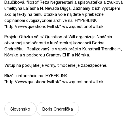
Daučíková, filozof Reza Negarestani a spisovateľka a zvuková
umelkyňa LaTasha N. Nevada Diggs. Záznamy z ich vystúpení
ako aj texty na tému otázka vôle nájdete v priebežne
dopĺňanom dvojjazyčnom archíve na HYPERLINK
"
http://www.questionofwill.sk
"
www.questionofwill.sk
.
Projekt Otázka vôle/ Question of Will organizuje Nadácia
otvorenej spoločnosti v kurátorskej koncepcii Borisa
Ondreičku. Realizovaný je v spolupráci s Kunsthall Trondheim,
Nórsko a s podporou Grantov EHP a Nórska.
Vstup na podujatie je voľný, tlmočenie je zabezpečené.
Bližšie informácie na HYPERLINK
"http://www.questionofwill.sk" www.questionofwill.sk.
Slovensko
Boris Ondreička