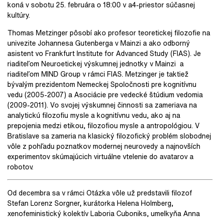
koná v sobotu 25. februára o 18:00 v a4-priestor súčasnej
kultúry.
Thomas Metzinger pôsobí ako profesor teoretickej filozofie na
univezite Johannesa Gutenberga v Mainzi a ako odborný
asistent vo Frankfurt Institute for Advanced Study (FIAS). Je
riaditeľom Neuroetickej výskumnej jednotky v Mainzi a
riaditeľom MIND Group v rámci FIAS. Metzinger je taktiež
bývalým prezidentom Nemeckej Spoločnosti pre kognitívnu
vedu (2005-2007) a Asociácie pre vedecké štúdium vedomia
(2009-2011). Vo svojej výskumnej činnosti sa zameriava na
analytickú filozofiu mysle a kognitívnu vedu, ako aj na
prepojenia medzi etikou, filozofiou mysle a antropológiou. V
Bratislave sa zameria na klasický filozofický problém slobodnej
vôle z pohľadu poznatkov modernej neurovedy a najnovších
experimentov skúmajúcich virtuálne vtelenie do avatarov a
robotov.
Od decembra sa v rámci Otázka vôle už predstavili filozof
Stefan Lorenz Sorgner, kurátorka Helena Holmberg,
xenofeministický kolektív Laboria Cuboniks, umelkyňa Anna