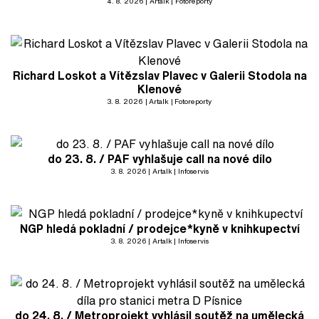
4. 8. 2026
Artalk
Fotoreporty
Richard Loskot a Vítězslav Plavec v Galerii Stodola na
Klenové
3. 8. 2026
Artalk
Fotoreporty
do 23. 8. / PAF vyhlašuje call na nové dílo
3. 8. 2026
Artalk
Infoservis
NGP hledá pokladní / prodejce*kyně v knihkupectví
3. 8. 2026
Artalk
Infoservis
do 24. 8. / Metroprojekt vyhlásil soutěž na umělecká