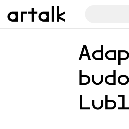
Ada
bud
Lub