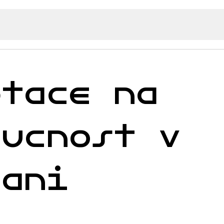
ptace na
oucnost v
lani