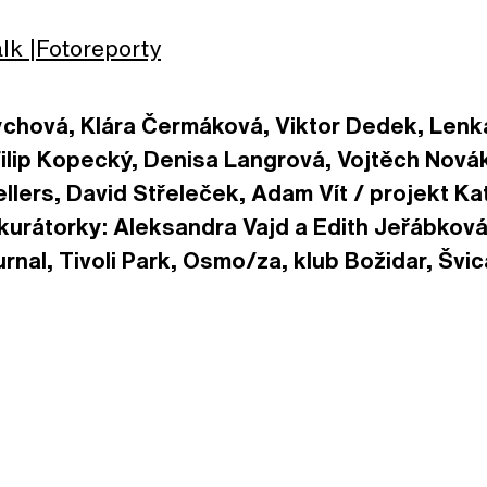
alk
Fotoreporty
chová, Klára Čermáková, Viktor Dedek, Lenka
ilip Kopecký, Denisa Langrová, Vojtěch Nová
ellers, David Střeleček, Adam Vít / projekt K
urátorky: Aleksandra Vajd a Edith Jeřábková 
al, Tivoli Park, Osmo/za, klub Božidar, Švicar