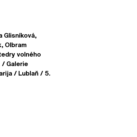
 Glisníková,
k, Olbram
atedry volného
/ Galerie
ija / Lublaň / 5.