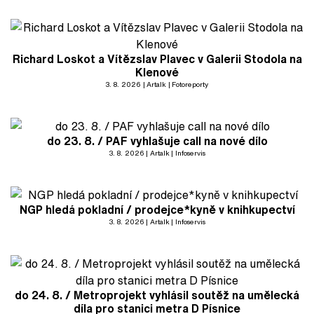
Richard Loskot a Vítězslav Plavec v Galerii Stodola na
Klenové
3. 8. 2026
Artalk
Fotoreporty
do 23. 8. / PAF vyhlašuje call na nové dílo
3. 8. 2026
Artalk
Infoservis
NGP hledá pokladní / prodejce*kyně v knihkupectví
3. 8. 2026
Artalk
Infoservis
do 24. 8. / Metroprojekt vyhlásil soutěž na umělecká
díla pro stanici metra D Písnice