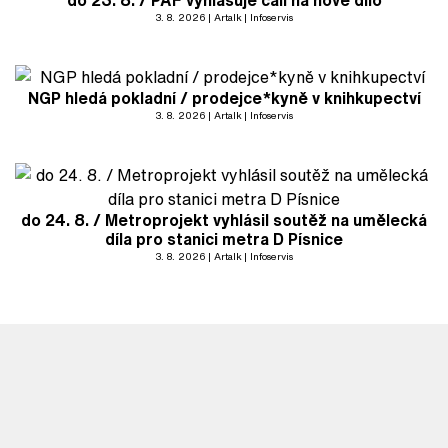
do 23. 8. / PAF vyhlašuje call na nové dílo
3. 8. 2026
Artalk
Infoservis
NGP hledá pokladní / prodejce*kyně v knihkupectví
3. 8. 2026
Artalk
Infoservis
do 24. 8. / Metroprojekt vyhlásil soutěž na umělecká
díla pro stanici metra D Písnice
3. 8. 2026
Artalk
Infoservis