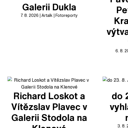
Galerii Dukla
Pe
7. 8. 2026
Artalk
Fotoreporty
Kra
výtv
6. 8. 
Richard Loskot a
do 
Vítězslav Plavec v
vyhl
Galerii Stodola na
3. 8.