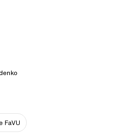
ydenko
ie FaVU