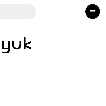
dyuk
U