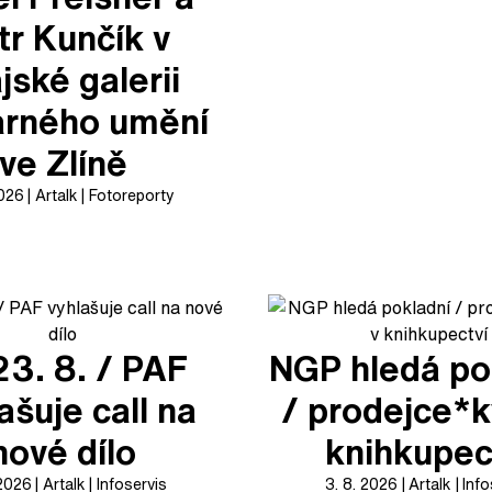
tr Kunčík v
jské galerii
arného umění
ve Zlíně
2026
Artalk
Fotoreporty
23. 8. / PAF
NGP hledá po
ašuje call na
/ prodejce*k
nové dílo
knihkupec
 2026
Artalk
Infoservis
3. 8. 2026
Artalk
Info