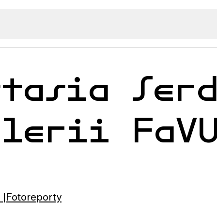
stasia Ser
alerii FaV
Fotoreporty