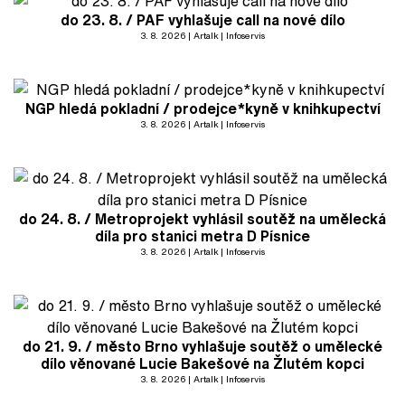
do 23. 8. / PAF vyhlašuje call na nové dílo
3. 8. 2026
Artalk
Infoservis
NGP hledá pokladní / prodejce*kyně v knihkupectví
3. 8. 2026
Artalk
Infoservis
do 24. 8. / Metroprojekt vyhlásil soutěž na umělecká
díla pro stanici metra D Písnice
3. 8. 2026
Artalk
Infoservis
do 21. 9. / město Brno vyhlašuje soutěž o umělecké
dílo věnované Lucie Bakešové na Žlutém kopci
3. 8. 2026
Artalk
Infoservis