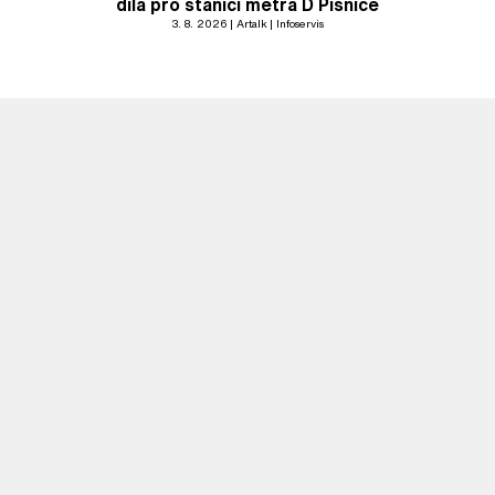
díla pro stanici metra D Písnice
3. 8. 2026
Artalk
Infoservis