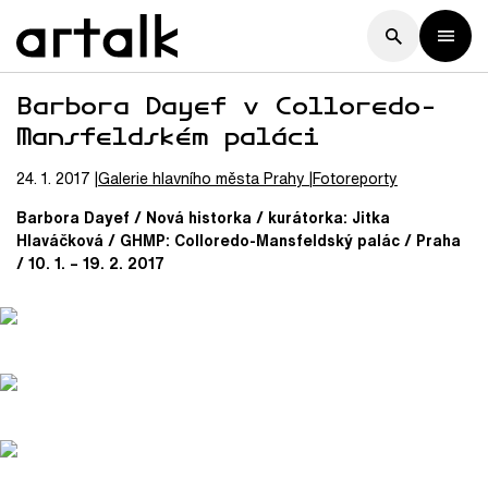
Barbora Dayef v Colloredo-
Mansfeldském paláci
24. 1. 2017
Galerie hlavního města Prahy
Fotoreporty
Barbora Dayef / Nová historka / kurátorka: Jitka
Hlaváčková / GHMP: Colloredo-Mansfeldský palác / Praha
/ 10. 1. – 19. 2. 2017