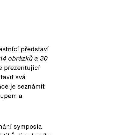
astnící představí
 14 obrázků a 30
e prezentující
tavit svá
ace je seznámit
tupem a
nání symposia