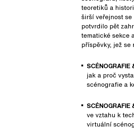
teoretiků a histo
širší veřejnost s
potvrdilo pět zah
tematické sekce a
příspěvky, jež s
SCÉNOGRAFIE 
jak a proč vyst
scénografie a 
SCÉNOGRAFIE 
ve vztahu k tec
virtuální scéno