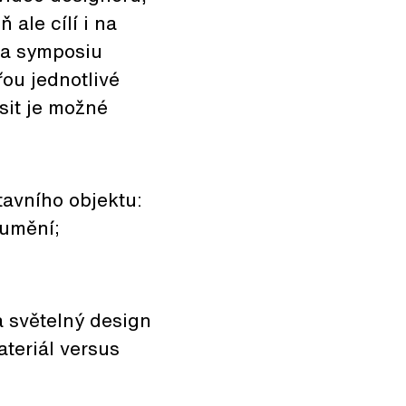
 ale cílí i na
 na symposiu
řou jednotlivé
sit je možné
tavního objektu:
 umění;
a světelný design
teriál versus