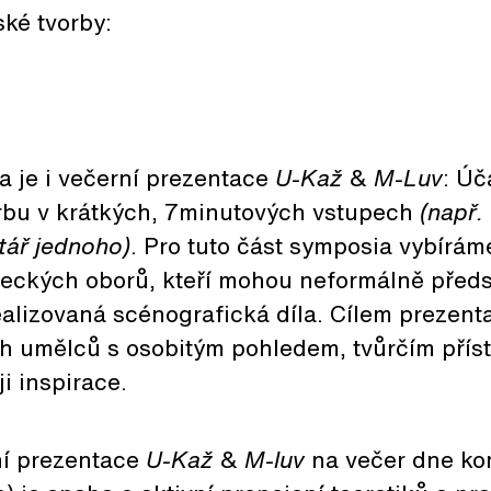
ké tvorby:
a je i večerní prezentace
U-Kaž
&
M-Luv
: Úč
orbu v krátkých, 7minutových vstupech
(např.
ář jednoho)
. Pro tuto část symposia vybírám
eckých oborů, kteří mohou neformálně předs
ealizovaná scénografická díla. Cílem prezent
ch umělců s osobitým pohledem, tvůrčím přís
i inspirace.
í prezentace
U-Kaž
&
M-luv
na večer dne ko