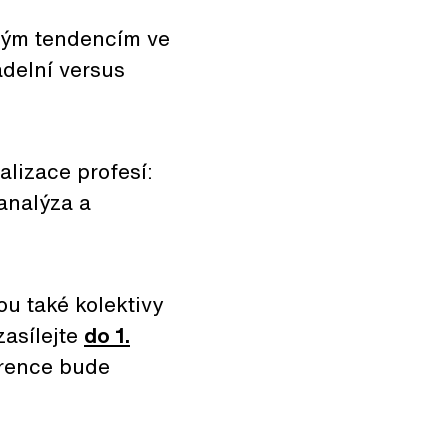
ckým tendencím ve
adelní versus
alizace profesí:
 analýza a
u také kolektivy
zasílejte
do 1.
erence bude