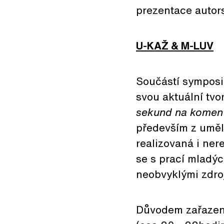
prezentace autors
U-KAŽ & M-LUV
Součástí symposi
svou aktuální tv
sekund na koment
především z uměl
realizovaná i ner
se s prací mladý
neobvyklými zdroj
Důvodem zařazen