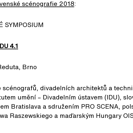
ovenské scénografie 2018
:
É SYMPOSIUM
U 4.1
Reduta, Brno
 scénografů, divadelních architektů a tech
titutem umění – Divadelním ústavem (IDU), s
em Bratislava a sdružením PRO SCENA, pols
iewa Raszewskiego a maďarským Hungary OI