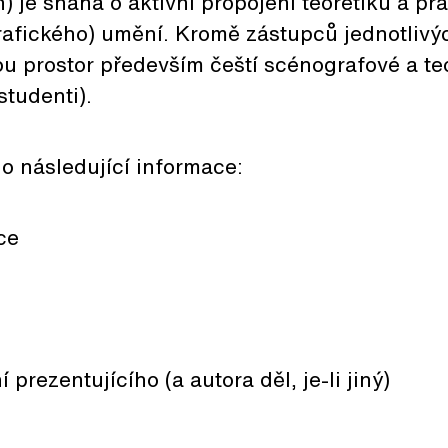
) je snaha o aktivní propojení teoretiků a pr
afického) umění. Kromě zástupců jednotlivý
 prostor především čeští scénografové a teo
studenti).
o následující informace:
ce
 prezentujícího (a autora děl, je-li jiný)