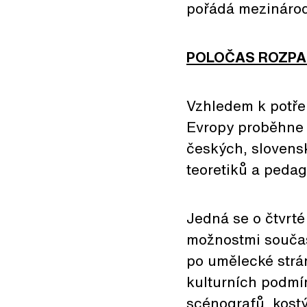
pořádá mezinárod
POLOČAS ROZPAD
Vzhledem k potřeb
Evropy proběhne
českých, slovens
teoretiků a peda
Jedná se o čtvrt
možnostmi součas
po umělecké strán
kulturních podmí
scénografů, kostý