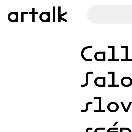
Cal
Sal
slo
scé