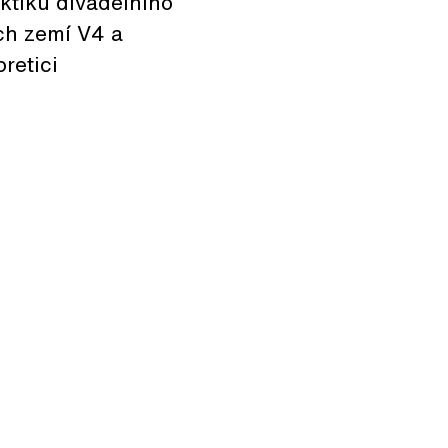
aktiků divadelního
ch zemí V4 a
retici