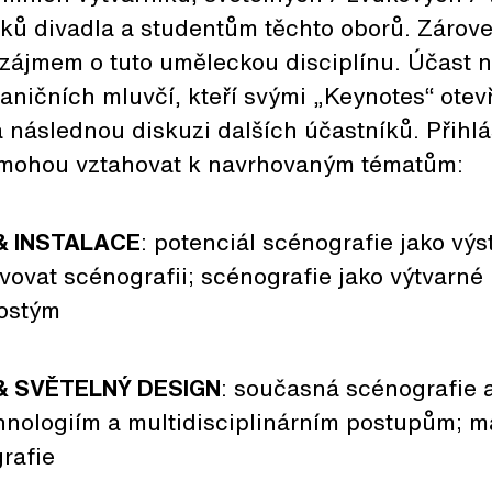
riků divadla a studentům těchto oborů. Zároveň
e zájmem o tuto uměleckou disciplínu. Účast
raničních mluvčí, kteří svými „Keynotes“ otev
 následnou diskuzi dalších účastníků. Přihlá
e mohou vztahovat k navrhovaným tématům:
& INSTALACE
: potenciál scénografie jako výs
avovat scénografii; scénografie jako výtvarné
kostým
& SVĚTELNÝ DESIGN
: současná scénografie 
hnologiím a multidisciplinárním postupům; ma
grafie