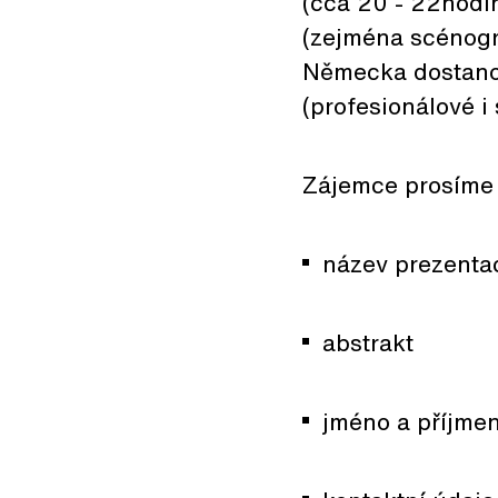
(cca 20 - 22hodin
(zejména scénogr
Německa dostanou
(profesionálové i 
Zájemce prosíme 
název prezenta
abstrakt
jméno a příjmení