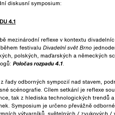
ní diskusní symposium:
U 4.1
ě mezinárodní reflexe v kontextu divadelních
 během festivalu
Divadelní svět Brno
jednoden
kých, polských, maďarských a německých sc
gogů:
Poločas rozpadu 4.1
.
é z řady odborných sympozií nad stavem, po
né scénografie. Cílem setkání je reflexe sou
ce, tak z hlediska technologických trendů a
nek. Symposium je určeno převážně odborné
mních výtvarníků, světelných / zvukových / 