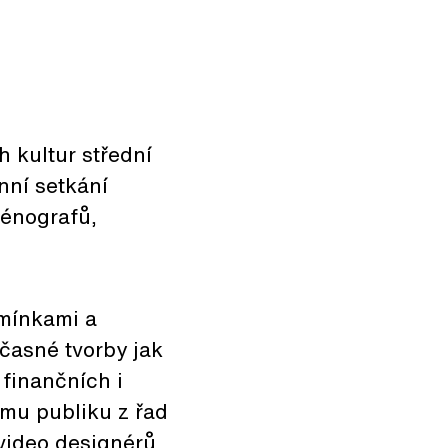
 kultur střední
ní setkání
énografů,
dmínkami a
časné tvorby jak
 finančních i
mu publiku z řad
video designérů,