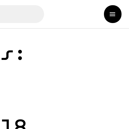
rs:
018