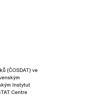
niků (ČOSDAT) ve
lovenským
kým Instytut
STAT Centre