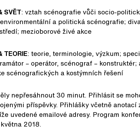
& SVĚT
: vztah scénografie vůči socio-politi
 environmentální a politická scénografie; div
středí; mezioborové živé akce
& TEORIE
: teorie, terminologie, výzkum; speci
ramátor – operátor, scénograf – konstruktér;
exe scénografických a kostýmních řešení
ěly nepřesáhnout 30 minut. Přihlásit se moho
jenými příspěvky. Přihlášky včetně anotací 
íže uvedené emailové adresy. Program konf
května 2018.