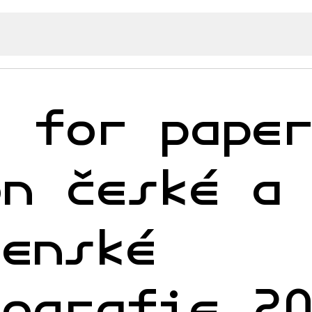
l for pape
on české a
venské
nografie 2