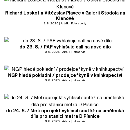
Richard Loskot a Vítězslav Plavec v Galerii Stodola na
Klenové
3. 8. 2026
Artalk
Fotoreporty
do 23. 8. / PAF vyhlašuje call na nové dílo
3. 8. 2026
Artalk
Infoservis
NGP hledá pokladní / prodejce*kyně v knihkupectví
3. 8. 2026
Artalk
Infoservis
do 24. 8. / Metroprojekt vyhlásil soutěž na umělecká
díla pro stanici metra D Písnice
3. 8. 2026
Artalk
Infoservis