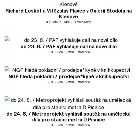
Richard Loskot a Vítězslav Plavec v Galerii Stodola na
Klenové
3. 8. 2026
Artalk
Fotoreporty
do 23. 8. / PAF vyhlašuje call na nové dílo
3. 8. 2026
Artalk
Infoservis
NGP hledá pokladní / prodejce*kyně v knihkupectví
3. 8. 2026
Artalk
Infoservis
do 24. 8. / Metroprojekt vyhlásil soutěž na umělecká
díla pro stanici metra D Písnice
3. 8. 2026
Artalk
Infoservis