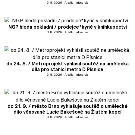
3. 8. 2026
Artalk
Infoservis
NGP hledá pokladní / prodejce*kyně v knihkupectví
3. 8. 2026
Artalk
Infoservis
do 24. 8. / Metroprojekt vyhlásil soutěž na umělecká
díla pro stanici metra D Písnice
3. 8. 2026
Artalk
Infoservis
do 21. 9. / město Brno vyhlašuje soutěž o umělecké
dílo věnované Lucie Bakešové na Žlutém kopci
3. 8. 2026
Artalk
Infoservis