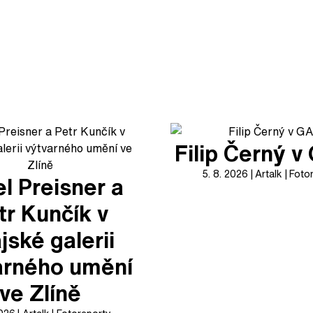
Filip Černý 
5. 8. 2026
Artalk
Foto
l Preisner a
tr Kunčík v
jské galerii
arného umění
ve Zlíně