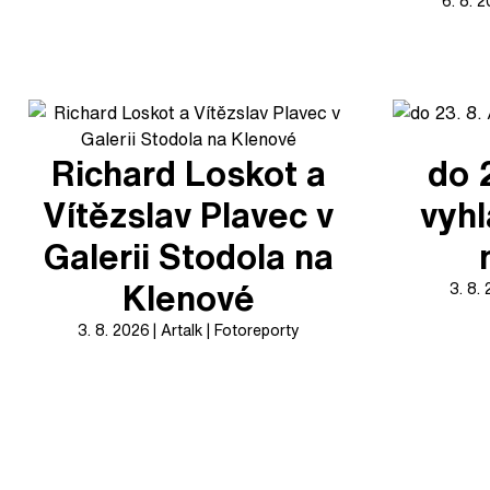
6. 8. 
Richard Loskot a
do 
Vítězslav Plavec v
vyhl
Galerii Stodola na
Klenové
3. 8.
3. 8. 2026
Artalk
Fotoreporty