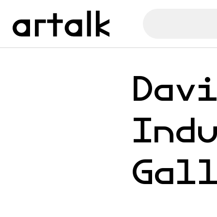
Dav
Ind
Gal