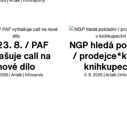
2026
Artalk
Fotoreporty
23. 8. / PAF
NGP hledá po
ašuje call na
/ prodejce*k
nové dílo
knihkupec
 2026
Artalk
Infoservis
3. 8. 2026
Artalk
Info