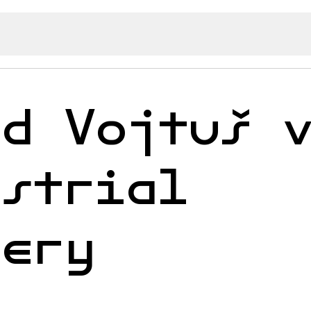
id Vojtuš 
ustrial
lery