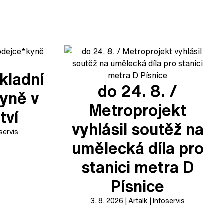
kladní
do 24. 8. /
yně v
Metroprojekt
tví
vyhlásil soutěž na
servis
umělecká díla pro
stanici metra D
Písnice
3. 8. 2026
Artalk
Infoservis