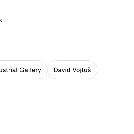
k
ustrial Gallery
David Vojtuš