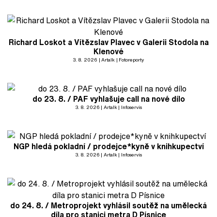
Richard Loskot a Vítězslav Plavec v Galerii Stodola na
Klenové
3. 8. 2026
Artalk
Fotoreporty
do 23. 8. / PAF vyhlašuje call na nové dílo
3. 8. 2026
Artalk
Infoservis
NGP hledá pokladní / prodejce*kyně v knihkupectví
3. 8. 2026
Artalk
Infoservis
do 24. 8. / Metroprojekt vyhlásil soutěž na umělecká
díla pro stanici metra D Písnice