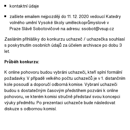
kontaktní údaje
zašlete emailem nejpozději do 11. 12. 2020 vedoucí Katedry
volného umění Vysoké školy uměleckoprůmyslové v
Praze Slávě Sobotovičové na adresu: ssobot@vsup.cz
Zasláním přihlášky do konkurzu uchazeč / uchazečka souhlasí
s poskytnutím osobních údajů za účelem archivace po dobu 3
let.
Průběh konkurzu:
K online pohovoru budou vybráni uchazeči, kteří splní formální
požadavky. V případě velkého počtu uchazečů je v 1. distančním
kole posoudí a doporučí odborná komise. Vybraní uchazeči
budou s dostatečným časovým předstihem pozváni k online
pohovoru, ve kterém komisi stručně představí svou koncepci
výuky předmětu. Po prezentaci uchazeče bude následovat
diskuze s odbornou komisí.