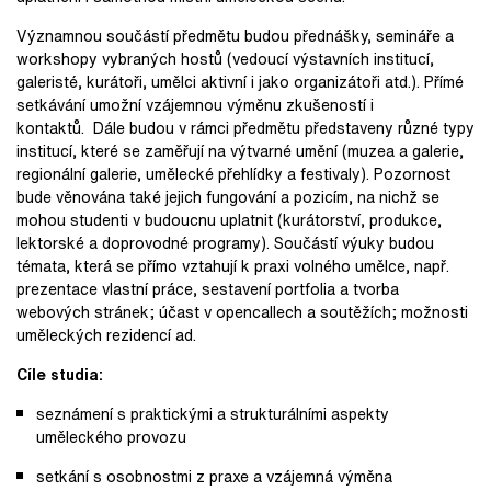
Významnou součástí předmětu budou přednášky, semináře a
workshopy vybraných hostů (vedoucí výstavních institucí,
galeristé, kurátoři, umělci aktivní i jako organizátoři atd.). Přímé
setkávání umožní vzájemnou výměnu zkušeností i
kontaktů. Dále budou v rámci předmětu představeny různé typy
institucí, které se zaměřují na výtvarné umění (muzea a galerie,
regionální galerie, umělecké přehlídky a festivaly). Pozornost
bude věnována také jejich fungování a pozicím, na nichž se
mohou studenti v budoucnu uplatnit (kurátorství, produkce,
lektorské a doprovodné programy). Součástí výuky budou
témata, která se přímo vztahují k praxi volného umělce, např.
prezentace vlastní práce, sestavení portfolia a tvorba
webových stránek; účast v opencallech a soutěžích; možnosti
uměleckých rezidencí ad.
Cíle studia:
seznámení s praktickými a strukturálními aspekty
uměleckého provozu
setkání s osobnostmi z praxe a vzájemná výměna