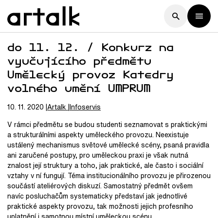
do 11. 12. / Konkurz na
vyučujícího předmětu
Umělecký provoz Katedry
volného umění UMPRUM
10. 11. 2020
Artalk
Infoservis
V rámci předmětu se budou studenti seznamovat s praktickými
a strukturálními aspekty uměleckého provozu. Neexistuje
ustálený mechanismus světové umělecké scény, psaná pravidla
ani zaručené postupy, pro uměleckou praxi je však nutná
znalost její struktury a toho, jak praktické, ale často i sociální
vztahy v ní fungují. Téma institucionálního provozu je přirozenou
součástí ateliérových diskuzí. Samostatný předmět ovšem
navíc posluchačům systematicky představí jak jednotlivé
praktické aspekty provozu, tak možnosti jejich profesního
uplatnění i samotnou místní uměleckou scénu.