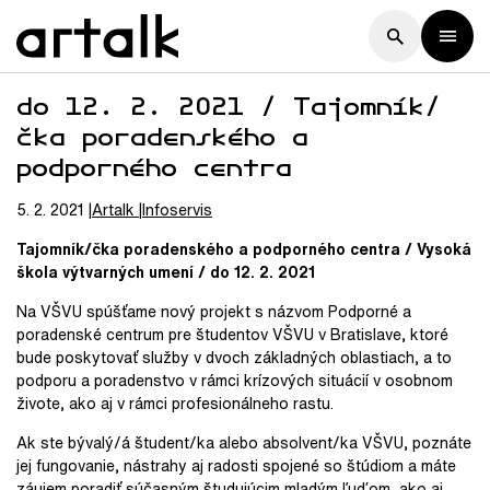
do 12. 2. 2021 / Tajomník/
čka poradenského a
podporného centra
5. 2. 2021
Artalk
Infoservis
Tajomník/čka poradenského a podporného centra / Vysoká
škola výtvarných umení / do 12. 2. 2021
Na VŠVU spúšťame nový projekt s názvom Podporné a
poradenské centrum pre študentov VŠVU v Bratislave, ktoré
bude poskytovať služby v dvoch základných oblastiach, a to
podporu a poradenstvo v rámci krízových situácií v osobnom
živote, ako aj v rámci profesionálneho rastu.
Ak ste bývalý/á študent/ka alebo absolvent/ka VŠVU, poznáte
jej fungovanie, nástrahy aj radosti spojené so štúdiom a máte
záujem poradiť súčasným študujúcim mladým ľuďom, ako aj