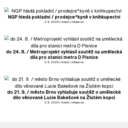
NGP hledá pokladní / prodejce*kyně v knihkupectví
3. 8. 2026
Artalk
Infoservis
do 24. 8. / Metroprojekt vyhlásil soutěž na umělecká
díla pro stanici metra D Písnice
3. 8. 2026
Artalk
Infoservis
do 21. 9. / město Brno vyhlašuje soutěž o umělecké
dílo věnované Lucie Bakešové na Žlutém kopci
3. 8. 2026
Artalk
Infoservis