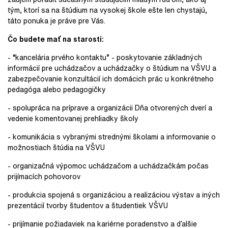
tým, ktorí sa na štúdium na vysokej škole ešte len chystajú,
táto ponuka je práve pre Vás.
Čo budete mať na starosti:
- “kancelária prvého kontaktu” - poskytovanie základných
informácií pre uchádzačov a uchádzačky o štúdium na VŠVU a
zabezpečovanie konzultácií ich domácich prác u konkrétneho
pedagóga alebo pedagogičky
- spolupráca na príprave a organizácii Dňa otvorených dverí a
vedenie komentovanej prehliadky školy
- komunikácia s vybranými strednými školami a informovanie o
možnostiach štúdia na VŠVU
- organizačná výpomoc uchádzačom a uchádzačkám počas
prijímacích pohovorov
- produkcia spojená s organizáciou a realizáciou výstav a iných
prezentácií tvorby študentov a študentiek VŠVU
- prijímanie požiadaviek na kariérne poradenstvo a ďalšie