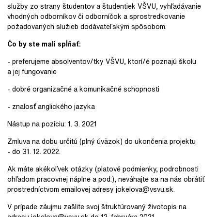
služby zo strany študentov a študentiek VŠVU, vyhľadávanie
vhodných odborníkov či odborníčok a sprostredkovanie
požadovaných služieb dodávateľským spôsobom.
Čo by ste mali spĺňať:
- preferujeme absolventov/tky VŠVU, ktorí/é poznajú školu
a jej fungovanie
- dobré organizačné a komunikačné schopnosti
- znalosť anglického jazyka
Nástup na pozíciu: 1. 3. 2021
Zmluva na dobu určitú (plný úväzok) do ukončenia projektu
- do 31. 12. 2022.
Ak máte akékoľvek otázky (platové podmienky, podrobnosti
ohľadom pracovnej náplne a pod.), neváhajte sa na nás obrátiť
prostredníctvom emailovej adresy jokelova@vsvu.sk.
V prípade záujmu zašlite svoj štruktúrovaný životopis na
adresu
jokelova@vsvu.sk
do 12. februára 2021.