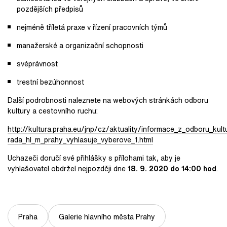
pozdějších předpisů
nejméně tříletá praxe v řízení pracovních týmů
manažerské a organizační schopnosti
svéprávnost
trestní bezúhonnost
Další podrobnosti naleznete na webových stránkách odboru
kultury a cestovního ruchu:
http://kultura.praha.eu/jnp/cz/aktuality/informace_z_odboru_kul
rada_hl_m_prahy_vyhlasuje_vyberove_1.html
Uchazeči doručí své přihlášky s přílohami tak, aby je
vyhlašovatel obdržel nejpozději dne
18. 9. 2020 do 14:00 hod
.
Praha
Galerie hlavního města Prahy