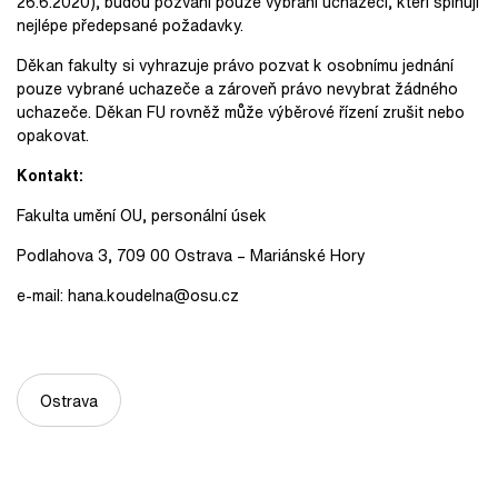
26.6.2020), budou pozváni pouze vybraní uchazeči, kteří splňují
nejlépe předepsané požadavky.
Děkan fakulty si vyhrazuje právo pozvat k osobnímu jednání
pouze vybrané uchazeče a zároveň právo nevybrat žádného
uchazeče. Děkan FU rovněž může výběrové řízení zrušit nebo
opakovat.
Kontakt:
Fakulta umění OU, personální úsek
Podlahova 3, 709 00 Ostrava – Mariánské Hory
e-mail: hana.koudelna@osu.cz
Ostrava