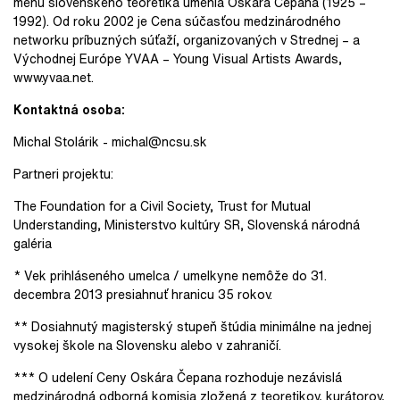
menu slovenského teoretika umenia Oskára Čepana (1925 –
1992). Od roku 2002 je Cena súčasťou medzinárodného
networku príbuzných súťaží, organizovaných v Strednej – a
Východnej Európe YVAA – Young Visual Artists Awards,
www.yvaa.net.
Kontaktná osoba:
Michal Stolárik ­‑ michal@ncsu.sk
Partneri projektu:
The Foundation for a Civil Society, Trust for Mutual
Understanding, Ministerstvo kultúry SR, Slovenská národná
galéria
* Vek prihláseného umelca / umelkyne nemôže do 31.
decembra 2013 presiahnuť hranicu 35 rokov.
** Dosiahnutý magisterský stupeň štúdia minimálne na jednej
vysokej škole na Slovensku alebo v zahraničí.
*** O udelení Ceny Oskára Čepana rozhoduje nezávislá
medzinárodná odborná komisia zložená z teoretikov, kurátorov,