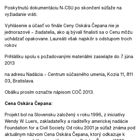
Poskytnutú dokumentáciu N-CSU po skončení súťaže na
vyžiadanie vráti.
Vyhlásenie a účasť vo finále Ceny Oskára Čepana nie je
jednorazové – žiadatelia, ako aj bývalí finalisti sa o Cenu môžu
uchádzať opakovane. Laureáti však najskôr s odstupom troch
rokov.
Prihlášku spolu s požadovanými materiálmi zasielajte do 7. júna
2013
na adresu Nadácia – Centrum súčasného umenia, Kozia 11, 811
03, Bratislava.
Obálku prosím označte nápisom COČ 2013.
Cena Oskára Čepana:
Projekt bol na Slovensku založený v roku 1996, z iniciatívy
Wendy W. Luers, zakladateľky a riaditeľky americkej nadácie
Foundation for a Civil Society. Od roku 2001 je súťaž známa pod
aktuálnym názvom Cena Oskára Čepana, ktorý odkazuje k