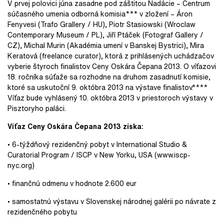
V prvej polovici júna zasadne pod záštitou Nadácie – Centrum
súčasného umenia odborná komisia*** v zložení – Áron
Fenyvesi (Trafo Grallery / HU), Piotr Stasiowski (Wroclaw
Contemporary Museum / PL), Jiří Ptáček (Fotograf Gallery /
CZ), Michal Murin (Akadémia umení v Banskej Bystrici), Mira
Keratová (freelance curator), ktorá z prihlásených uchádzačov
vyberie štyroch finalistov Ceny Oskára Čepana 2013. O víťazovi
18. ročníka súťaže sa rozhodne na druhom zasadnutí komisie,
ktoré sa uskutoční 9. októbra 2013 na výstave finalistov.****
Víťaz bude vyhlásený 10. októbra 2013 v priestoroch výstavy v
Pisztoryho paláci.
Víťaz Ceny Oskára Čepana 2013 získa:
• 6-týždňový rezidenčný pobyt v International Studio &
Curatorial Program / ISCP v New Yorku, USA (www.iscp-
nyc.org)
• finančnú odmenu v hodnote 2.600 eur
• samostatnú výstavu v Slovenskej národnej galérii po návrate z
rezidenčného pobytu