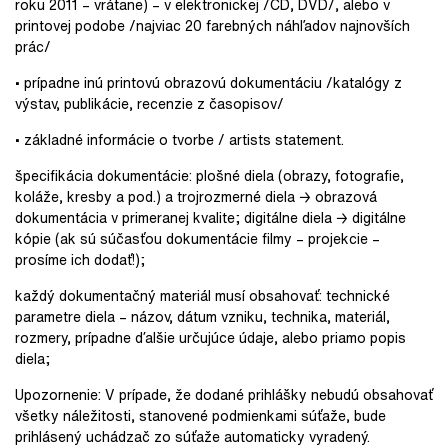
roku 2011 – vrátane) – v elektronickej /CD, DVD/, alebo v
printovej podobe /najviac 20 farebných náhľadov najnovších
prác/
• prípadne inú printovú obrazovú dokumentáciu /katalógy z
výstav, publikácie, recenzie z časopisov/
• základné informácie o tvorbe / artists statement.
špecifikácia dokumentácie: plošné diela (obrazy, fotografie,
koláže, kresby a pod.) a trojrozmerné diela → obrazová
dokumentácia v primeranej kvalite; digitálne diela → digitálne
kópie (ak sú súčasťou dokumentácie filmy – projekcie –
prosíme ich dodať!);
každý dokumentačný materiál musí obsahovať: technické
parametre diela – názov, dátum vzniku, technika, materiál,
rozmery, prípadne ďalšie určujúce údaje, alebo priamo popis
diela;
Upozornenie: V prípade, že dodané prihlášky nebudú obsahovať
všetky náležitosti, stanovené podmienkami súťaže, bude
prihlásený uchádzač zo súťaže automaticky vyradený.