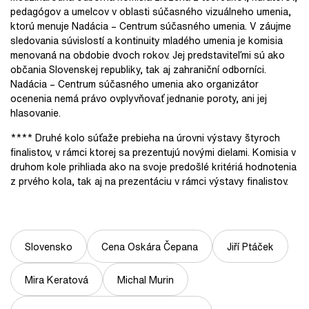
pedagógov a umelcov v oblasti súčasného vizuálneho umenia,
ktorú menuje Nadácia – Centrum súčasného umenia. V záujme
sledovania súvislostí a kontinuity mladého umenia je komisia
menovaná na obdobie dvoch rokov. Jej predstaviteľmi sú ako
občania Slovenskej republiky, tak aj zahraniční odborníci.
Nadácia – Centrum súčasného umenia ako organizátor
ocenenia nemá právo ovplyvňovať jednanie poroty, ani jej
hlasovanie.
**** Druhé kolo súťaže prebieha na úrovni výstavy štyroch
finalistov, v rámci ktorej sa prezentujú novými dielami. Komisia v
druhom kole prihliada ako na svoje predošlé kritériá hodnotenia
z prvého kola, tak aj na prezentáciu v rámci výstavy finalistov.
Slovensko
Cena Oskára Čepana
Jiří Ptáček
Mira Keratová
Michal Murin