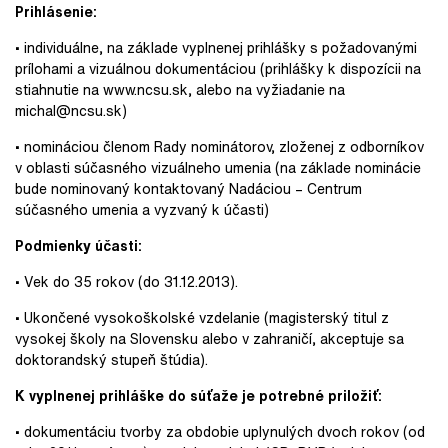
Prihlásenie:
• individuálne, na základe vyplnenej prihlášky s požadovanými
prílohami a vizuálnou dokumentáciou (prihlášky k dispozícii na
stiahnutie na www.ncsu.sk, alebo na vyžiadanie na
michal@ncsu.sk)
• nomináciou členom Rady nominátorov, zloženej z odborníkov
v oblasti súčasného vizuálneho umenia (na základe nominácie
bude nominovaný kontaktovaný Nadáciou – Centrum
súčasného umenia a vyzvaný k účasti)
Podmienky účasti:
• Vek do 35 rokov (do 31.12.2013).
• Ukončené vysokoškolské vzdelanie (magisterský titul z
vysokej školy na Slovensku alebo v zahraničí, akceptuje sa
doktorandský stupeň štúdia).
K vyplnenej prihláške do súťaže je potrebné priložiť:
• dokumentáciu tvorby za obdobie uplynulých dvoch rokov (od