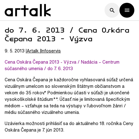
do 7. 6. 2013 / Cena Oskára
Čepana 2013 - Výzva
9. 5. 2013
Artalk
Infoservis
Cena Oskára Čepana 2013 - Výzva / Nadácia – Centrum
súčasného umenia / do 7. 6. 2013
Cena Oskára Čepana je každoročne vyhlasovaná súťaž určená
vizuálnym umelcom so slovenským štátnym občianstvom a
vekom do 35 rokov.* Podmienkou účasti v súťaži je ukončené
vysokoškolské štúdium**. Účasť nie je limitovaná špecifickým
médiom – vzťahuje sa teda na výstupy v ľubovoľnom žánri /
médiu súčasného vizuálneho umenia.
Uzávierka možnosti prihlásiť sa do aktuálneho 18. ročníka Ceny
Oskára Čepana je 7. jún 2013.