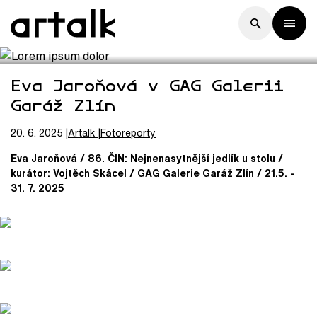
Eva Jaroňová v GAG Galerii
Garáž Zlín
20. 6. 2025
Artalk
Fotoreporty
Eva Jaroňová /
86. ČIN:
Nejnenasytnější jedlík u stolu /
kurátor: Vojtěch Skácel /
GAG Galerie Garáž Zlín / 21.5. -
31. 7. 2025