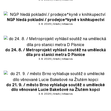
NGP hledá pokladní / prodejce*kyně v knihkupectví
3. 8. 2026
Artalk
Infoservis
do 24. 8. / Metroprojekt vyhlásil soutěž na umělecká
díla pro stanici metra D Písnice
3. 8. 2026
Artalk
Infoservis
do 21. 9. / město Brno vyhlašuje soutěž o umělecké
dílo věnované Lucie Bakešové na Žlutém kopci
3. 8. 2026
Artalk
Infoservis