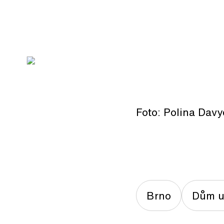
Foto: Polina Dav
Brno
Dům u