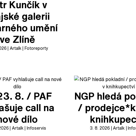
tr Kunčík v
jské galerii
arného umění
ve Zlíně
2026
Artalk
Fotoreporty
23. 8. / PAF
NGP hledá po
ašuje call na
/ prodejce*k
nové dílo
knihkupec
 2026
Artalk
Infoservis
3. 8. 2026
Artalk
Info