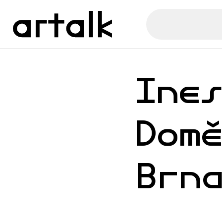
Ine
Dom
Brn