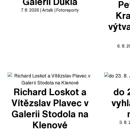
Galerii Dukla
Pe
7. 8. 2026
Artalk
Fotoreporty
Kra
výtv
6. 8. 
Richard Loskot a
do 
Vítězslav Plavec v
vyhl
Galerii Stodola na
Klenové
3. 8.