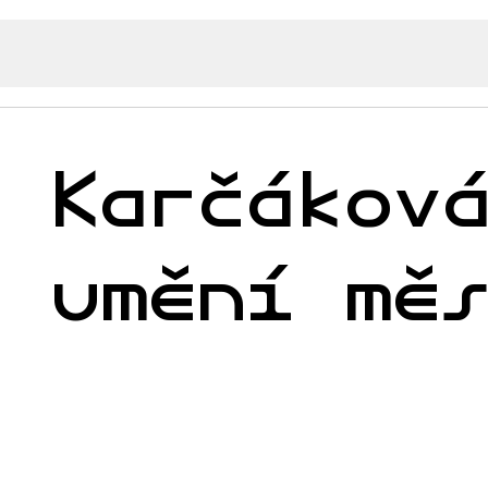
s Karčákov
ě umění mě
a