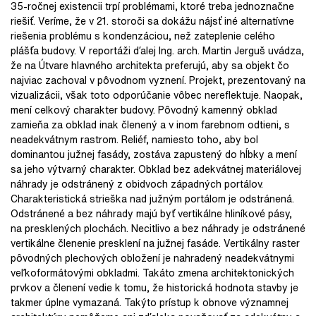
35-ročnej existencii trpí problémami, ktoré treba jednoznačne
riešiť. Veríme, že v 21. storoči sa dokážu nájsť iné alternatívne
riešenia problému s kondenzáciou, než zateplenie celého
plášťa budovy. V reportáži ďalej Ing. arch. Martin Jerguš uvádza,
že na Útvare hlavného architekta preferujú, aby sa objekt čo
najviac zachoval v pôvodnom vyznení. Projekt, prezentovaný na
vizualizácii, však toto odporúčanie vôbec nereflektuje. Naopak,
mení celkový charakter budovy. Pôvodný kamenný obklad
zamieňa za obklad inak členený a v inom farebnom odtieni, s
neadekvátnym rastrom. Reliéf, namiesto toho, aby bol
dominantou južnej fasády, zostáva zapustený do hĺbky a mení
sa jeho výtvarný charakter. Obklad bez adekvátnej materiálovej
náhrady je odstránený z obidvoch západných portálov.
Charakteristická strieška nad južným portálom je odstránená.
Odstránené a bez náhrady majú byť vertikálne hliníkové pásy,
na presklených plochách. Necitlivo a bez náhrady je odstránené
vertikálne členenie presklení na južnej fasáde. Vertikálny raster
pôvodných plechových obložení je nahradený neadekvátnymi
veľkoformátovými obkladmi. Takáto zmena architektonických
prvkov a členení vedie k tomu, že historická hodnota stavby je
takmer úplne vymazaná. Takýto prístup k obnove významnej