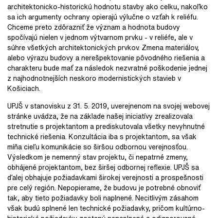
architektonicko-historickú hodnotu stavby ako celku, nakoľko
sa ich argumenty ochrany opierajú výlučne o vzťah k reliéfu.
Chceme preto zdôrazniť že význam a hodnota budovy
spočívajú nielen v jednom výtvarnom prvku - v reliéfe, ale v
súhre všetkých architektonických prvkov. Zmena materiálov,
alebo výrazu budovy a nerešpektovanie pôvodného riešenia a
charakteru bude mať za následok nezvratné poškodenie jednej
z najhodnotnejších neskoro modernistických stavieb v
Košiciach.
UPJŠ v stanovisku z 31. 5. 2019, uverejnenom na svojej webovej
stránke uvádza, že na základe našej iniciatívy zrealizovala
stretnutie s projektantom a prediskutovala všetky nevyhnutné
technické riešenia. Konzultácia iba s projektantom, sa však
míňa cieľu komunikácie so širšou odbornou verejnosťou.
Výsledkom je nemenný stav projektu, či nepatrné zmeny,
obhájené projektantom, bez širšej odbornej reflexie. UPJŠ sa
ďalej obhajuje požiadavkami širokej verejnosti a prospešnosti
pre celý región. Nepopierame, že budovu je potrebné obnoviť
tak, aby tieto požiadavky boli naplnené. Necitlivým zásahom
však budú splnené len technické požiadavky, pričom kultúrno-