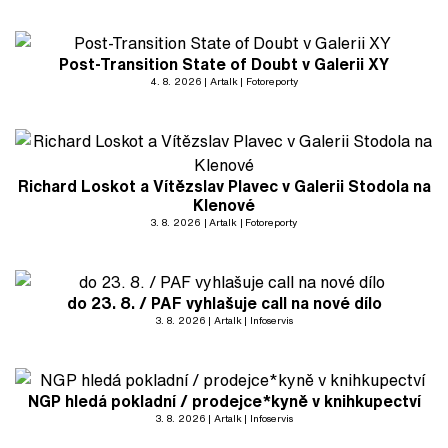
Post-Transition State of Doubt v Galerii XY
4. 8. 2026
Artalk
Fotoreporty
Richard Loskot a Vítězslav Plavec v Galerii Stodola na
Klenové
3. 8. 2026
Artalk
Fotoreporty
do 23. 8. / PAF vyhlašuje call na nové dílo
3. 8. 2026
Artalk
Infoservis
NGP hledá pokladní / prodejce*kyně v knihkupectví
3. 8. 2026
Artalk
Infoservis