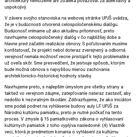
architektúry nemôžeme ani zďaleka považovať za adekvátny a
uspokojivý.
V závere svojho stanoviska na webovej stránke UPJŠ uvádza,
že je v budúcnosti otvorená celospoločenskému dialógu.
Budúcnosť vnímame už ako aktuálnu prítomnosť, preto
navrhujeme celospoločenský dialóg v čo najbližšej dobe a
hlavne pred začatím realizácie obnovy. S poľutovaním musíme
konštatovať, že projekt nebol doteraz zverejnený a odborná
verejnosť nemala možnosť vecne pristúpiť k tejto problematike
už oveľa skôr. Sme presvedčení, že jestvuje spôsob, ktorým
bude možná obnova s najvyššou mierou zachovania
architektonicko-historickej hodnoty stavby.
Navrhujeme preto, s najlepším úmyslom pre všetky strany a
taktiež vo verejnom záujme, zatepľovanie nateraz zastaviť, aby
nedošlo k nezvratným škodám. Zdôrazňujeme, že ako iniciátori
sme podali podnet na vyhlásenie budovy auly LF UPJŠ za
Národnú kultúrnu pamiatku, preto je nutné počkať na tento
proces. V zmysle § 15 pamiatkového zákona o vyhlasovaní
kultúrnych pamiatok z toho vyplýva nasledovné: (4) Vlastník
veci, ktorá je predmetom konania o vyhlásení za kultúrnu