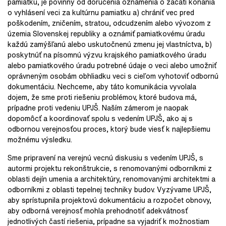
pamiatku, je povinný od doručenia oznámenia o začatí konania
o vyhlásení veci za kultúrnu pamiatku a) chrániť vec pred
poškodením, zničením, stratou, odcudzením alebo vývozom z
územia Slovenskej republiky a oznámiť pamiatkovému úradu
každú zamýšľanú alebo uskutočnenú zmenu jej vlastníctva, b)
poskytnúť na písomnú výzvu krajského pamiatkového úradu
alebo pamiatkového úradu potrebné údaje o veci alebo umožniť
oprávneným osobám obhliadku veci s cieľom vyhotoviť odbornú
dokumentáciu. Nechceme, aby táto komunikácia vyvolala
dojem, že sme proti riešeniu problémov, ktoré budova má,
prípadne proti vedeniu UPJŠ. Naším zámerom je naopak
dopomôcť a koordinovať spolu s vedením UPJŠ, ako aj s
odbornou verejnosťou proces, ktorý bude viesť k najlepšiemu
možnému výsledku.
Sme pripravení na verejnú vecnú diskusiu s vedením UPJŠ, s
autormi projektu rekonštrukcie, s renomovanými odborníkmi z
oblasti dejín umenia a architektúry, renomovanými architektmi a
odborníkmi z oblasti tepelnej techniky budov. Vyzývame UPJŠ,
aby sprístupnila projektovú dokumentáciu a rozpočet obnovy,
aby odborná verejnosť mohla prehodnotiť adekvátnosť
jednotlivých častí riešenia, prípadne sa vyjadriť k možnostiam