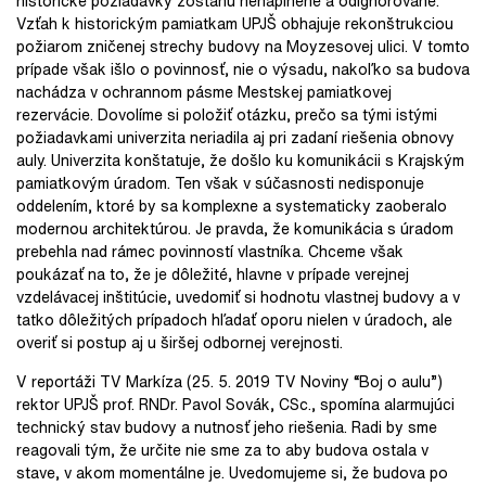
historické požiadavky zostanú nenaplnené a odignorované.
Vzťah k historickým pamiatkam UPJŠ obhajuje rekonštrukciou
požiarom zničenej strechy budovy na Moyzesovej ulici. V tomto
prípade však išlo o povinnosť, nie o výsadu, nakoľko sa budova
nachádza v ochrannom pásme Mestskej pamiatkovej
rezervácie. Dovolíme si položiť otázku, prečo sa tými istými
požiadavkami univerzita neriadila aj pri zadaní riešenia obnovy
auly. Univerzita konštatuje, že došlo ku komunikácii s Krajským
pamiatkovým úradom. Ten však v súčasnosti nedisponuje
oddelením, ktoré by sa komplexne a systematicky zaoberalo
modernou architektúrou. Je pravda, že komunikácia s úradom
prebehla nad rámec povinností vlastníka. Chceme však
poukázať na to, že je dôležité, hlavne v prípade verejnej
vzdelávacej inštitúcie, uvedomiť si hodnotu vlastnej budovy a v
tatko dôležitých prípadoch hľadať oporu nielen v úradoch, ale
overiť si postup aj u širšej odbornej verejnosti.
V reportáži TV Markíza (25. 5. 2019 TV Noviny “Boj o aulu”)
rektor UPJŠ prof. RNDr. Pavol Sovák, CSc., spomína alarmujúci
technický stav budovy a nutnosť jeho riešenia. Radi by sme
reagovali tým, že určite nie sme za to aby budova ostala v
stave, v akom momentálne je. Uvedomujeme si, že budova po