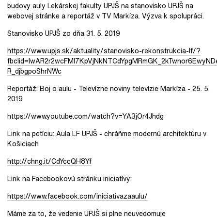
budovy auly Lekárskej fakulty UPJŠ na stanovisko UPJŠ na
webovej stránke a reportáž v TV Markíza. Výzva k spolupráci.
Stanovisko UPJŠ zo dňa 31. 5. 2019
https://www.upjs.sk/aktuality/stanovisko-rekonstrukcia-lf/?
fbclid=IwAR2r2wcFMI7KpVjNkNTCdYpgMRmGK_2kTwnor6EwyND
R_djbgpoShrNWc
Reportáž: Boj o aulu - Televízne noviny televízie Markíza - 25. 5.
2019
https://www.youtube.com/watch?v=YA3jOr4Jhdg
Link na petíciu: Aula LF UPJŠ - chráňme modernú architektúru v
Košiciach
http://chng.it/CdYccQH8Yf
Link na Facebookovú stránku iniciatívy:
https://www.facebook.com/iniciativazaaulu/
Máme za to, že vedenie UPJŠ si plne neuvedomuje