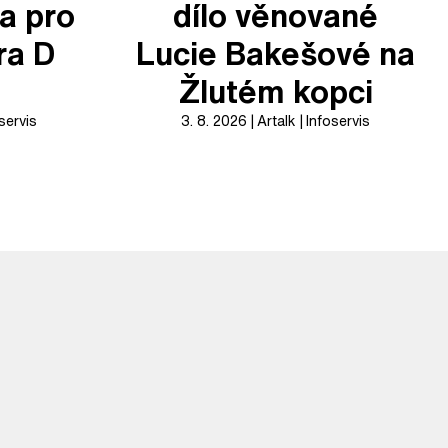
a pro
dílo věnované
ra D
Lucie Bakešové na
Žlutém kopci
servis
3. 8. 2026
Artalk
Infoservis