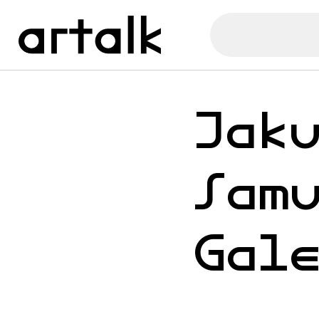
Jak
Sam
Gal