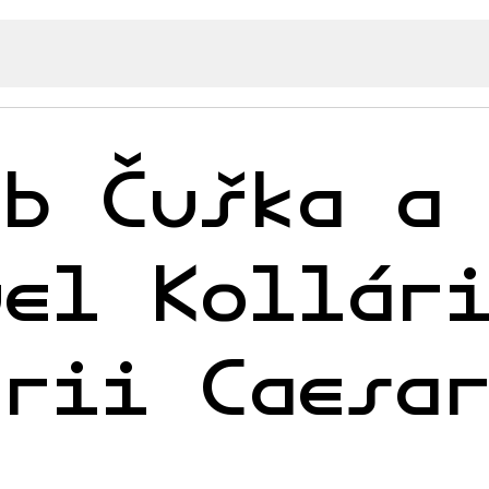
ub Čuška a
uel Kollár
erii Caesa