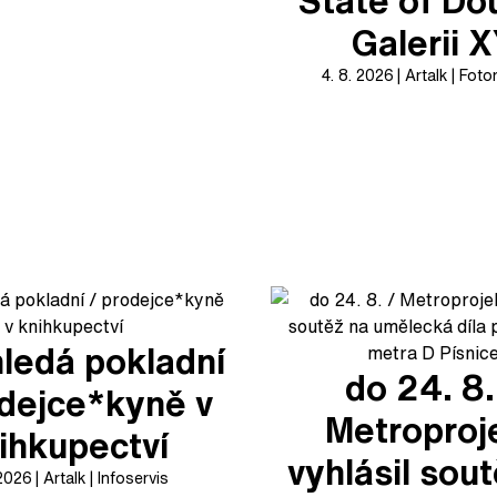
State of Do
Galerii 
4. 8. 2026
Artalk
Foto
ledá pokladní
do 24. 8.
odejce*kyně v
Metroproj
ihkupectví
vyhlásil sou
 2026
Artalk
Infoservis