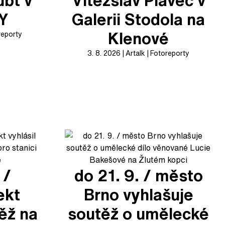
ubt v
Vítězslav Plavec v
XY
Galerii Stodola na
Klenové
reporty
3. 8. 2026
Artalk
Fotoreporty
 /
do 21. 9. / město
ekt
Brno vyhlašuje
těž na
soutěž o umělecké