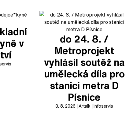
kladní
do 24. 8. /
yně v
Metroprojekt
tví
vyhlásil soutěž na
servis
umělecká díla pro
stanici metra D
Písnice
3. 8. 2026
Artalk
Infoservis