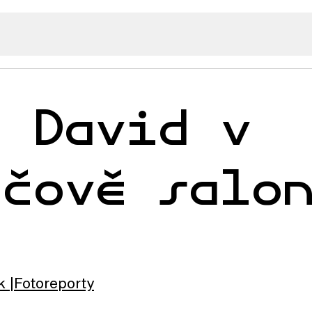
í David v
ičově salo
k
Fotoreporty