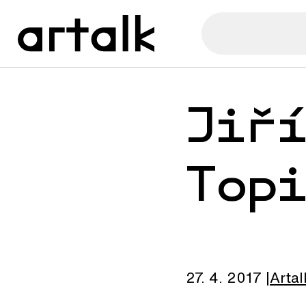
Jiř
Top
27. 4. 2017
Artal