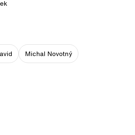
ček
David
Michal Novotný