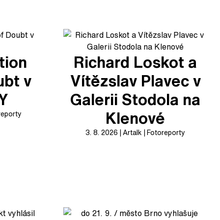
tion
Richard Loskot a
ubt v
Vítězslav Plavec v
XY
Galerii Stodola na
Klenové
reporty
3. 8. 2026
Artalk
Fotoreporty