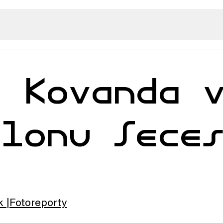
í Kovanda 
ilonu Sece
k
Fotoreporty