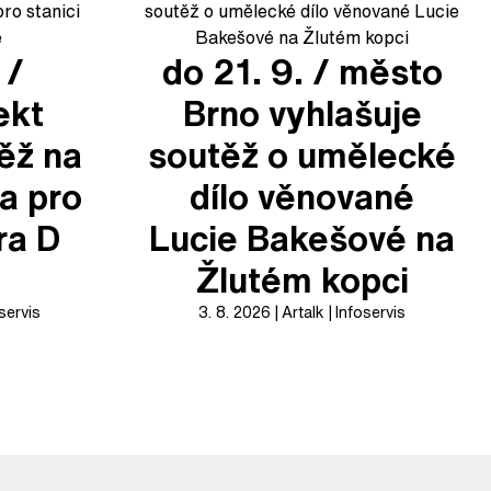
 /
do 21. 9. / město
ekt
Brno vyhlašuje
těž na
soutěž o umělecké
a pro
dílo věnované
ra D
Lucie Bakešové na
Žlutém kopci
servis
3. 8. 2026
Artalk
Infoservis