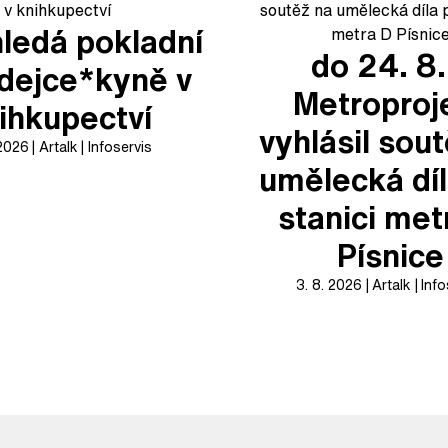
ledá pokladní
do 24. 8.
odejce*kyně v
Metroproj
ihkupectví
vyhlásil sou
 2026
Artalk
Infoservis
umělecká díl
stanici met
Písnice
3. 8. 2026
Artalk
Info