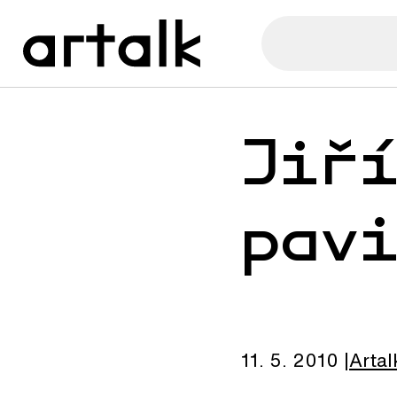
Jiř
pav
11. 5. 2010
Artal