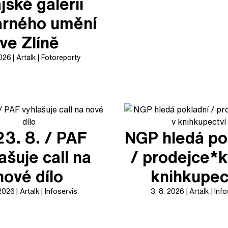
jské galerii
arného umění
ve Zlíně
2026
Artalk
Fotoreporty
23. 8. / PAF
NGP hledá po
ašuje call na
/ prodejce*k
nové dílo
knihkupec
 2026
Artalk
Infoservis
3. 8. 2026
Artalk
Info