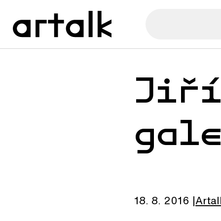
Jiř
gal
18. 8. 2016
Artal