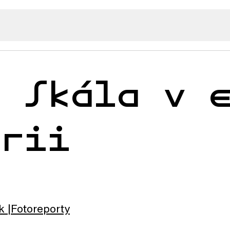
í Skála v 
erii
k
Fotoreporty