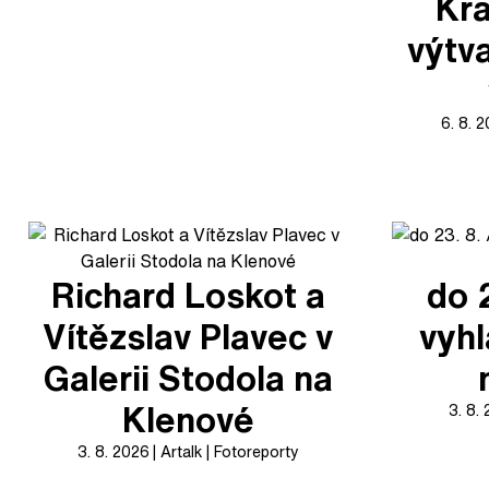
Kra
výtv
6. 8. 
Richard Loskot a
do 
Vítězslav Plavec v
vyhl
Galerii Stodola na
Klenové
3. 8.
3. 8. 2026
Artalk
Fotoreporty