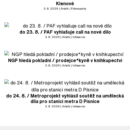
Klenové
3. 8. 2026
Artalk
Fotoreporty
do 23. 8. / PAF vyhlašuje call na nové dílo
3. 8. 2026
Artalk
Infoservis
NGP hledá pokladní / prodejce*kyně v knihkupectví
3. 8. 2026
Artalk
Infoservis
do 24. 8. / Metroprojekt vyhlásil soutěž na umělecká
díla pro stanici metra D Písnice
3. 8. 2026
Artalk
Infoservis