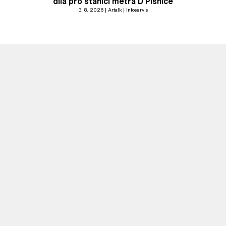
díla pro stanici metra D Písnice
3. 8. 2026
Artalk
Infoservis