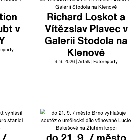
tion
Richard Loskot a
ubt v
Vítězslav Plavec v
XY
Galerii Stodola na
Klenové
reporty
3. 8. 2026
Artalk
Fotoreporty
 /
do 21. 9. / město