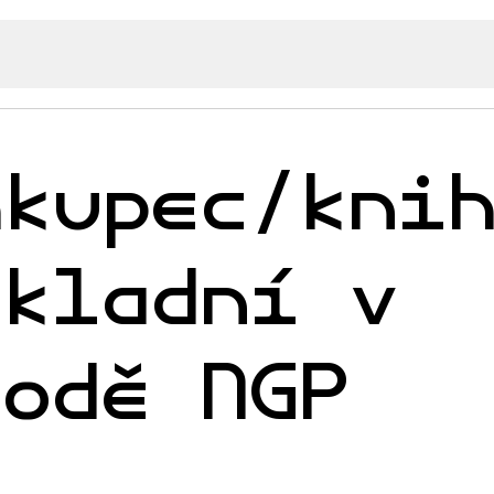
hkupec/kni
okladní v
hodě NGP