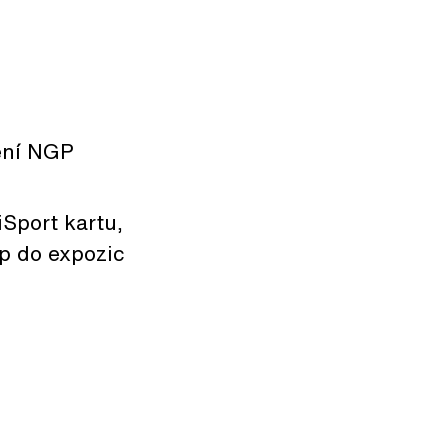
dění NGP
iSport kartu,
up do expozic