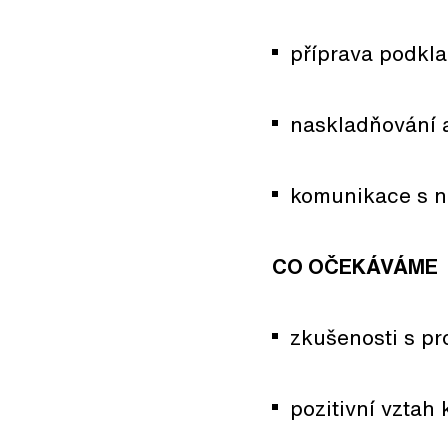
příprava podkl
naskladňování 
komunikace s n
CO OČEKÁVÁME
zkušenosti s p
pozitivní vztah