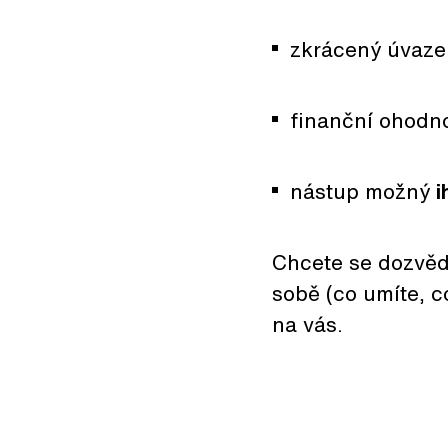
zkrácený úvaze
finanční ohodn
nástup možný
i
Chcete se dozvědě
sobě (co umíte, c
na vás.