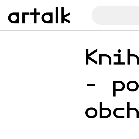
Kni
- p
obc