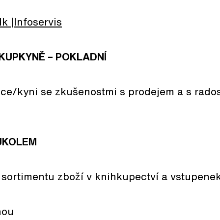
lk
Infoservis
KUPKYNĚ – POKLADNÍ
e/kyni se zkušenostmi s prodejem a s rados
ÚKOLEM
 sortimentu zboží v knihkupectví a vstupene
nou