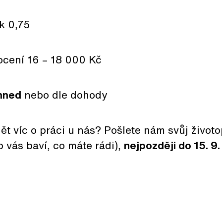
k 0,75
ocení 16 – 18 000 Kč
hned
nebo dle dohody
t víc o práci u nás? Pošlete nám svůj životop
o vás baví, co máte rádi),
nejpozději do 15. 9