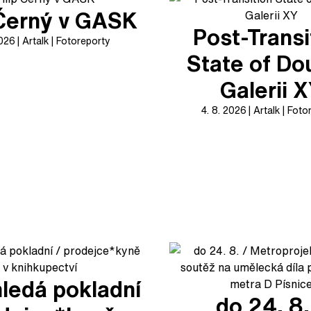
 Černý v GASK
Post-Transi
2026
Artalk
Fotoreporty
State of Do
Galerii 
4. 8. 2026
Artalk
Foto
ledá pokladní
do 24. 8.