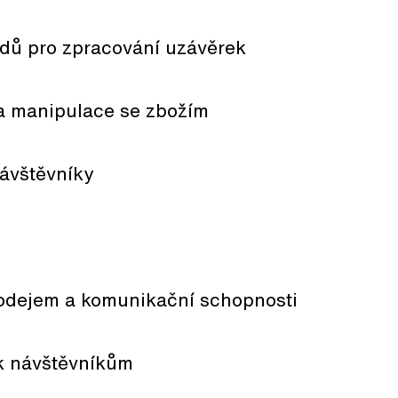
adů pro zpracování uzávěrek
a manipulace se zbožím
ávštěvníky
rodejem a komunikační schopnosti
 k návštěvníkům