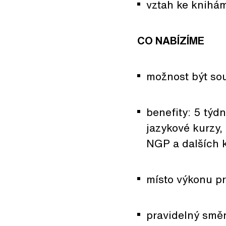
vztah ke knihám
CO NABÍZÍME
možnost být sou
benefity: 5 týd
jazykové kurzy,
NGP a dalších k
místo výkonu pr
pravidelný smě