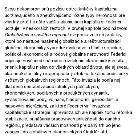
Svoju nekompromisnú pozíciu ostrej kritičky kapitalizmu
udržiavajúceho a zneužívajúceho rôzne typy nerovností pre
vlastný profit a ešte väčšiu akumuláciu kapitálu si Federici
udržuje i v neskorších textoch. V druhej kapitole pod názvom
Globalizácia a sociálna reprodukcia
poukazuje na praktiky,
ktoré po nástupe masívnej globalizácie a reštrukturalizácii
globálnej ekonomiky vyprodukovali nové a hlbšie sociálne,
politické, ekonomické a rodové globálne nerovnosti. Federici
popisuje nové medzinárodné rozdelenie ekonomických síl a
prienik kapitálu nielen do všetkých oblastí života, ale aj sveta,
ako neokoloniálny re-apropriačný útok na lokálne podmienky
v rôznych globálnych regiónoch. Táto invázia je podľa nej
dláždená destabilizáciou lokálnych politických,
ekonomických, sociálnych a produkčných dynamík,
vyvlastňovaním pôdy, vojnami, hladomormi, genocídami a
masovými migráciami, za ktoré Federici viní invazívne
kapitalistické stratégie. Sprevádza ich ale napriek tomu rétorika
stabilizácie, prinášania pracovných príležitostí do daného
regiónu, predstava väčších možností pre daný trh po jeho
zapojení do globálnych ekonomických štruktúr atd.