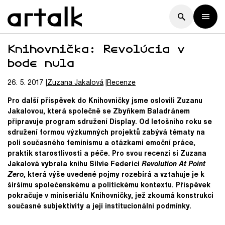
Knihovnička: Revolúcia v
bode nula
26. 5. 2017
Zuzana
Jakalová
Recenze
Pro další příspěvek do Knihovničky jsme oslovili Zuzanu
Jakalovou, která společně se Zbyňkem Baladránem
připravuje program sdružení Display. Od letošního roku se
sdružení formou výzkumných projektů zabývá tématy na
poli současného feminismu a otázkami emoční práce,
praktik starostlivosti a péče. Pro svou recenzi si Zuzana
Jakalová vybrala knihu Silvie Federici
Revolution At Point
Zero
, která výše uvedené pojmy rozebírá a vztahuje je k
širšímu společenskému a politickému kontextu. Příspěvek
pokračuje v miniseriálu Knihovničky, jež zkoumá konstrukci
současné subjektivity a její institucionální podmínky.