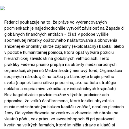
Federici poukazuje na to, že práve vo vydrancovaných
podmienkach je najjednoduchšie vytvoriť závislosť na Západe či
globálnych finančných entitách – či už v podobe vyššie
spomenutej rétoriky opätovného naštartovania a obnovenia
zničenej ekonomiky skrze západný (exploatačný) kapitál, alebo
v podobe humanitárnej pomoci, ktorá opäť vytvára pozíciu
hierarchickej závislosti na globálnych veľmociach. Tieto
praktiky Federici priamo prepája na aktivity medzinárodných
organizácií, akými sú Medzinárodný menový fond, Organizácia
spojených národov, či na túžbu po blahobyte krajín prvého
sveta (napriek tomu citlivo pripomína, ako sa tieto stratégie
neblaho a nepriaznivo zrkadlia aj v industriálnych krajinách).
Bez bagatelizácie pozície mužov v týchto podmienkach
pripomína, že veľkú časť bremena, ktoré lokálni obyvatelia
musia medzinárodným tlakom kapitálu znášať, nesú na pleciach
ženy. Od vyvlastňovania pozemkov a zbavenie ich nároku na
vlastnú pôdu, cez prácu vo sweatshopoch či pri pestovaní
kvetín na veľkých farmách, ktoré im ničia zdravie a kladú si