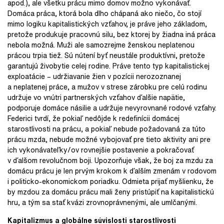
apod.), ale všetku prácu mimo domov možno vykonávať.
Domáca práca, ktorá bola dlho chápaná ako niečo, čo stojí
mimo logiku kapitalistických vzťahov, je práve jeho základom,
pretože produkuje pracovnú silu, bez ktorej by žiadna iná práca
nebola možná. Muži ale samozrejme ženskou neplatenou
prácou trpia tiež. Sú nútení byť neustále produktívni, pretože
garantujú živobytie celej rodine. Práve tento typ kapitalistickej
exploatácie – udržiavanie žien v pozícii nerozoznanej
a neplatenej práce, a mužov v strese zárobku pre celú rodinu
udržuje vo vnútri partnerských vzťahov ďalšie napätie,
podporuje domáce násilie a udržuje nevyrovnané rodové vzťahy.
Federici tvrdí, že pokiaľ nedôjde k redefinícii domácej
starostlivosti na prácu, a pokiaľ nebude požadovaná za túto
prácu mzda, nebude možné vybojovať pre tieto aktivity ani pre
ich vykonávateľky/ov rovnejšie postavenie a pokračovať
v ďalšom revolučnom boji. Upozorňuje však, že boj za mzdu za
domácu prácu je len prvým krokom k ďalším zmenám v rodovom
i politicko-ekonomickom poriadku. Odmieta prijať myšlienku, že
by mzdou za domácu prácu mali ženy pristúpiť na kapitalistickú
hru, a tým sa stať kvázi zrovnoprávnenými, ale umlčanými.
Kapitalizmus a globálne súvislosti starostlivosti