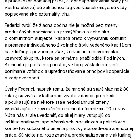
a práce (napr. domácej práce, či obhospodarovania pôdy pre
vlastnú obživu) sú základnou logikou kapitalizmu, a sú vždy
popisované ako externality trhu.
Federici tvrdí, že žiadna občina nie je možná bez zmeny
produkčných podmienok a premýšľania o sebe ako
o komunitnom subjekte. Nabáda preto k vytváraniu komunít
a premene individuálneho životného štýlu vedeného kapitálom
na zdieľaný. Upozorňuje však, že komunitu nevníma ako
uzavretú skupinu, ktorá sa primárne snaží oddeliť od iných.
Komunita je podľa nej priestor, v ktorej základe stojí iné
ponímanie vzťahov, a uprednostňovanie princípov kooperácie
a zodpovednosti.
Úvahy Federici, napriek tomu, že mnohé sú staré viac než 30
rokov, sú živé aj v kultúrnom živote v našom prostredí,
a poukazujú na niektoré stále nedosiahnuté zmeny
vychádzajúce z revolučného momentu feminizmu 70. rokov.
Nútia nás si ale uvedomiť, do akej miery vstupujú do
inštitucionálnych, spoločenských, sociálnych a politických
kontextov súčasného umenia praktiky starostlivosti a emočnej
práce. Sú viditeľné, rozoznané a problematizované v aktuálnej