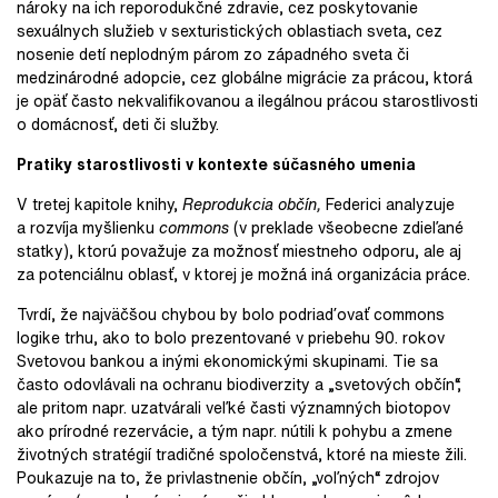
nároky na ich reporodukčné zdravie, cez poskytovanie
sexuálnych služieb v sexturistických oblastiach sveta, cez
nosenie detí neplodným párom zo západného sveta či
medzinárodné adopcie, cez globálne migrácie za prácou, ktorá
je opäť často nekvalifikovanou a ilegálnou prácou starostlivosti
o domácnosť, deti či služby.
Pratiky starostlivosti v kontexte súčasného umenia
V tretej kapitole knihy,
Reprodukcia občín,
Federici analyzuje
a rozvíja myšlienku
commons
(v preklade všeobecne zdieľané
statky), ktorú považuje za možnosť miestneho odporu, ale aj
za potenciálnu oblasť, v ktorej je možná iná organizácia práce.
Tvrdí, že najväčšou chybou by bolo podriaďovať commons
logike trhu, ako to bolo prezentované v priebehu 90. rokov
Svetovou bankou a inými ekonomickými skupinami. Tie sa
často odovlávali na ochranu biodiverzity a „svetových občín“,
ale pritom napr. uzatvárali veľké časti významných biotopov
ako prírodné rezervácie, a tým napr. nútili k pohybu a zmene
životných stratégií tradičné spoločenstvá, ktoré na mieste žili.
Poukazuje na to, že privlastnenie občín, „voľných“ zdrojov