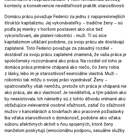
kontexty a konsekvencie neviditeľnosti praktík starostlivosti.
Domácu prácu považuje Federici za jednu z najopresívnejších
štruktúr kapitalizmu. Jej vykonávateľky – tradične ženy – sú
podľa jej mienky v horšom postavení ako síce tiež
vykorisťovaní, ale platení robotníci - muži. Tí sú síce
kapitalizmom utláčaní podobne, za svoju prácu ale dostávajú
zaplatené. Toto Federici považuje za zásadný rozdiel –
dostávať za svoju prácu zaplatené znamená, že vaša práca je
spoločensky rozoznávaná ako práca. Na rozdiel od toho je
domáca práca primárne chápaná ako niečo, čo ženy robia
z lásky, lebo im je starostlivosť esenciálne vlastná. Muži –
robotníci tak môžu o svojej práci vyjednávať. Ženy –
opatrovateľky však nemôžu, pretože ich práca je chápaná nie
ako práca, ale ako vlastnosť. Je neviditeľná, a tým pádom ako
by neexistovala. Ich námietky sú z tohto dôvodu vnímané ako
obťažujúce irelevantné osobné sťažnosti, zatiaľ čo sťažnosti
mužov v kanceláriách a továrňach ako pracovné požiadavky.
Iba vďaka starostlivosti o domácnosť, podobne ako vďaka
súboru afektívnych aktivít s ňou spojených, ktoré ženy
manželom poskytujú (emocionálnu podporu, sexuálne služby