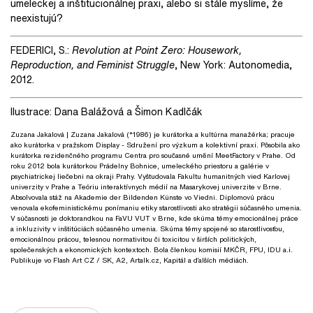
umeleckej a inštitucionálnej praxi, alebo si stále myslíme, že
neexistujú?
FEDERICI, S.:
Revolution at Point Zero: Housework,
Reproduction, and Feminist Struggle
, New York: Autonomedia,
2012.
Ilustrace: Dana Balážová a Šimon Kadlčák
Zuzana Jakalová
| Zuzana Jakalová (*1986) je kurátorka a kultúrna manažérka; pracuje
ako kurátorka v pražskom Display - Sdružení pro výzkum a kolektivní praxi. Pôsobila ako
kurátorka rezidenčného programu Centra pro současné umění MeetFactory v Prahe. Od
roku 2012 bola kurátorkou Prádelny Bohnice, umeleckého priestoru a galérie v
psychiatrickej liečebni na okraji Prahy. Vyštudovala Fakultu humanitných vied Karlovej
univerzity v Prahe a Teóriu interaktívnych médií na Masarykovej univerzite v Brne.
Absolvovala stáž na Akademie der Bildenden Künste vo Viedni. Diplomovú prácu
venovala ekofeministickému ponímaniu etiky starostlivosti ako stratégii súčasného umenia.
V súčasnosti je doktorandkou na FaVU VUT v Brne, kde skúma témy emocionálnej práce
a inkluzivity v inštitúciách súčasného umenia. Skúma témy spojené so starostlivosťou,
emocionálnou prácou, telesnou normativitou či toxicitou v širších politických,
společenských a ekonomických kontextoch. Bola členkou komisií MKČR, FPU, IDU a.i.
Publikuje vo Flash Art CZ / SK, A2, Artalk.cz, Kapitál a ďalších médiách.