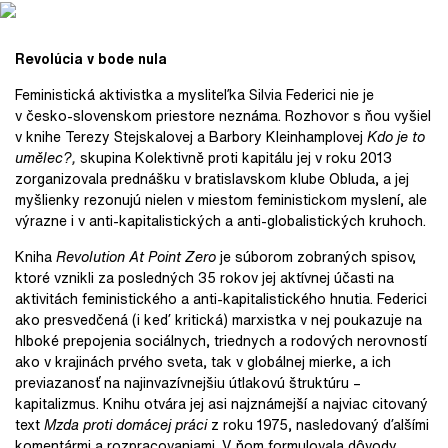
Revolúcia v bode nula
Feministická aktivistka a mysliteľka Silvia Federici nie je
v česko-slovenskom priestore neznáma. Rozhovor s ňou vyšiel
v knihe Terezy Stejskalovej a Barbory Kleinhamplovej
Kdo je to
umělec?,
skupina Kolektivně proti kapitálu jej v roku 2013
zorganizovala prednášku v bratislavskom klube Obluda, a jej
myšlienky rezonujú nielen v miestom feministickom myslení, ale
výrazne i v anti-kapitalistických a anti-globalistických kruhoch.
Kniha
Revolution At Point Zero
je súborom zobraných spisov,
ktoré vznikli za posledných 35 rokov jej aktívnej účasti na
aktivitách feministického a anti-kapitalistického hnutia. Federici
ako presvedčená (i keď kritická) marxistka v nej poukazuje na
hlboké prepojenia sociálnych, triednych a rodových nerovností
ako v krajinách prvého sveta, tak v globálnej mierke, a ich
previazanosť na najinvazívnejšiu útlakovú štruktúru –
kapitalizmus. Knihu otvára jej asi najznámejší a najviac citovaný
text
Mzda proti domácej práci
z roku 1975, nasledovaný ďalšími
komentármi a rozpracovaniami. V ňom formulovala dôvody,