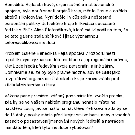
Benedikta Rejta sbírkově, organizačně a institucionálně
spojena, byla součinností orgánů kraje, města Peruc a dalších
aktérů zlikvidována. Nyní došlo i v důsledku nešťastné
personální politiky Ústeckého kraje k likvidaci současné
ředitelky PhDr. Alice Štefančíkové, která má lví podíl na tom, že
se tato galerie stala sbírkově i jinak významnou
celorepublikovou institucí.
Problém Galerie Benedikta Rejta spočívá v rozporu mezi
republikovým významem této instituce a její regionální správou,
která zde hledá především svoje personální a jiné zájmy.
Domníváme se, že by bylo právně možné, aby se GBR jako
rozpočtová organizace Ústeckého kraje znovu vrátila pod
křídla Ministerstva kultury.
Vážený pane premiére, vážený pane ministře, zvažte prosím,
zda by se ve Vašem nabitém programu nenašlo místo na
návštěvu Loun, jak se našlo na návštěvu Petrkova a zda by se
do té doby, pouhý měsíc před krajskými volbami, nebylo vhodné
zasadit o pozastavení jmenování nových ředitelů a navrácení
mandátu těm, kteří tyto instituce vybudovali?