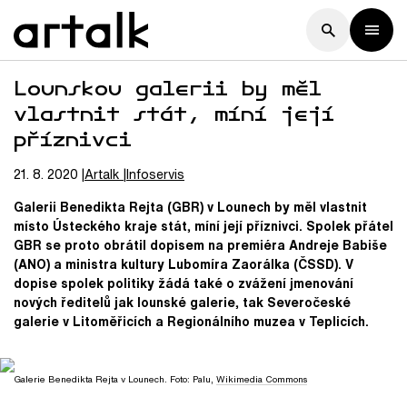
Lounskou galerii by měl
vlastnit stát, míní její
příznivci
21. 8. 2020
Artalk
Infoservis
Galerii Benedikta Rejta (GBR) v Lounech by měl vlastnit
místo Ústeckého kraje stát, míní její příznivci. Spolek přátel
GBR se proto obrátil dopisem na premiéra Andreje Babiše
(ANO) a ministra kultury Lubomíra Zaorálka (ČSSD). V
dopise spolek politiky žádá také o zvážení jmenování
nových ředitelů jak lounské galerie, tak Severočeské
galerie v Litoměřicích a Regionálního muzea v Teplicích.
Galerie Benedikta Rejta v Lounech. Foto: Palu,
Wikimedia Commons