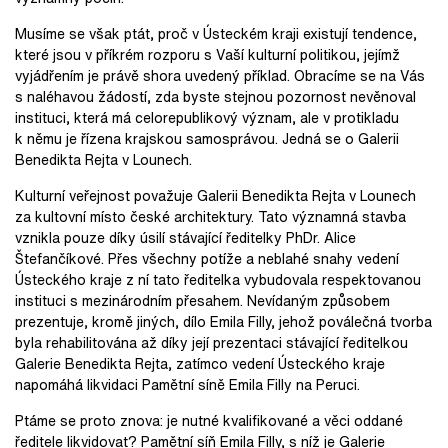
Musíme se však ptát, proč v Ústeckém kraji existují tendence,
které jsou v příkrém rozporu s Vaší kulturní politikou, jejímž
vyjádřením je právě shora uvedený příklad. Obracíme se na Vás
s naléhavou žádostí, zda byste stejnou pozornost nevěnoval
instituci, která má celorepublikový význam, ale v protikladu
k němu je řízena krajskou samosprávou. Jedná se o Galerii
Benedikta Rejta v Lounech.
Kulturní veřejnost považuje Galerii Benedikta Rejta v Lounech
za kultovní místo české architektury. Tato významná stavba
vznikla pouze díky úsilí stávající ředitelky PhDr. Alice
Štefančíkové. Přes všechny potíže a neblahé snahy vedení
Ústeckého kraje z ní tato ředitelka vybudovala respektovanou
instituci s mezinárodním přesahem. Nevídaným způsobem
prezentuje, kromě jiných, dílo Emila Filly, jehož poválečná tvorba
byla rehabilitována až díky její prezentaci stávající ředitelkou
Galerie Benedikta Rejta, zatímco vedení Ústeckého kraje
napomáhá likvidaci Pamětní síně Emila Filly na Peruci.
Ptáme se proto znova: je nutné kvalifikované a věci oddané
ředitele likvidovat? Pamětní síň Emila Filly, s níž je Galerie