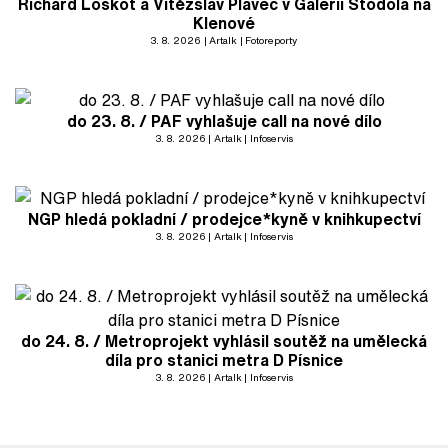
Richard Loskot a Vítězslav Plavec v Galerii Stodola na
Klenové
3. 8. 2026
Artalk
Fotoreporty
do 23. 8. / PAF vyhlašuje call na nové dílo
3. 8. 2026
Artalk
Infoservis
NGP hledá pokladní / prodejce*kyně v knihkupectví
3. 8. 2026
Artalk
Infoservis
do 24. 8. / Metroprojekt vyhlásil soutěž na umělecká
díla pro stanici metra D Písnice
3. 8. 2026
Artalk
Infoservis