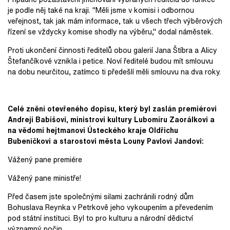
je podle něj také na kraji. "Měli jsme v komisi i odbornou
veřejnost, tak jak mám informace, tak u všech třech výběrových
řízení se vždycky komise shodly na výběru," dodal náměstek.
Proti ukončení činnosti ředitelů obou galerií Jana Štíbra a Alicy
Štefančíkové vznikla i petice. Noví ředitelé budou mít smlouvu
na dobu neurčitou, zatímco ti předešlí měli smlouvu na dva roky.
Celé znění otevřeného dopisu, který byl zaslán premiérovi
Andreji Babišovi, ministrovi kultury Lubomíru Zaorálkovi a
na vědomí
hejtmanovi Ústeckého kraje Oldřichu
Bubeníčkovi a starostovi města Louny Pavlovi Jandovi:
Vážený pane premiére
Vážený pane ministře!
Před časem jste společnými silami zachránili rodný dům
Bohuslava Reynka v Petrkově jeho vykoupením a převedením
pod státní instituci. Byl to pro kulturu a národní dědictví
významný počin.