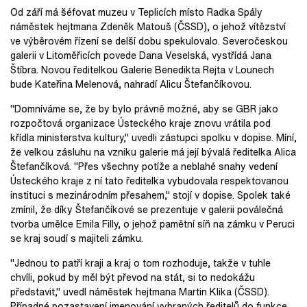
Od září má šéfovat muzeu v Teplicích místo Radka Spály
náměstek hejtmana Zdeněk Matouš (ČSSD), o jehož vítězství
ve výběrovém řízení se delší dobu spekulovalo. Severočeskou
galerii v Litoměřicích povede Dana Veselská, vystřídá Jana
Štíbra. Novou ředitelkou Galerie Benedikta Rejta v Lounech
bude Kateřina Melenová, nahradí Alicu Štefančíkovou.
"Domníváme se, že by bylo právně možné, aby se GBR jako
rozpočtová organizace Ústeckého kraje znovu vrátila pod
křídla ministerstva kultury," uvedli zástupci spolku v dopise. Míní,
že velkou zásluhu na vzniku galerie má její bývalá ředitelka Alica
Štefančíková. "Přes všechny potíže a neblahé snahy vedení
Ústeckého kraje z ní tato ředitelka vybudovala respektovanou
instituci s mezinárodním přesahem," stojí v dopise. Spolek také
zmínil, že díky Štefančíkové se prezentuje v galerii poválečná
tvorba umělce Emila Filly, o jehož pamětní síň na zámku v Peruci
se kraj soudí s majiteli zámku.
"Jednou to patří kraji a kraj o tom rozhoduje, takže v tuhle
chvíli, pokud by měl být převod na stát, si to nedokážu
představit," uvedl náměstek hejtmana Martin Klika (ČSSD).
Případné pozastavení jmenování vybraných ředitelů do funkce