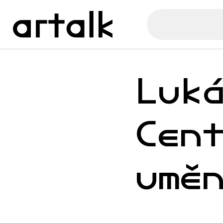
Luk
Cen
umě