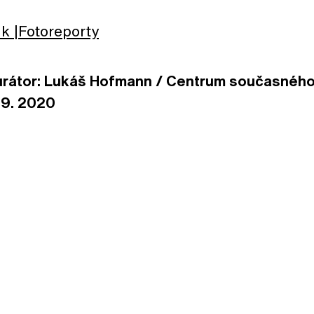
lk
Fotoreporty
urátor: Lukáš Hofmann / Centrum současnéh
. 9. 2020