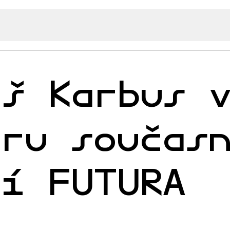
áš Karbus 
tru součas
ní FUTURA