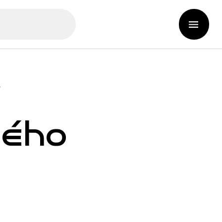
v
ného