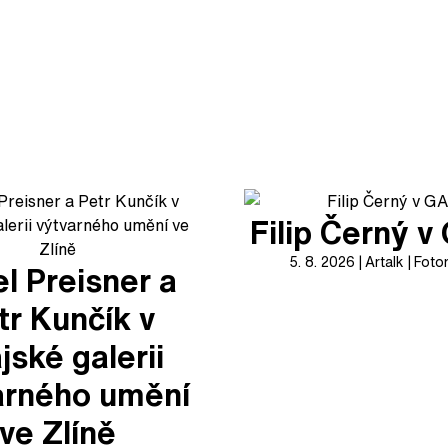
Filip Černý 
5. 8. 2026
Artalk
Foto
l Preisner a
tr Kunčík v
jské galerii
arného umění
ve Zlíně