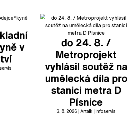
kladní
do 24. 8. /
yně v
Metroprojekt
tví
vyhlásil soutěž na
servis
umělecká díla pro
stanici metra D
Písnice
3. 8. 2026
Artalk
Infoservis