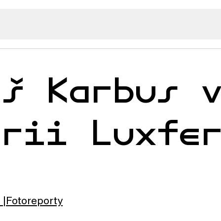
áš Karbus 
erii Luxfe
Fotoreporty