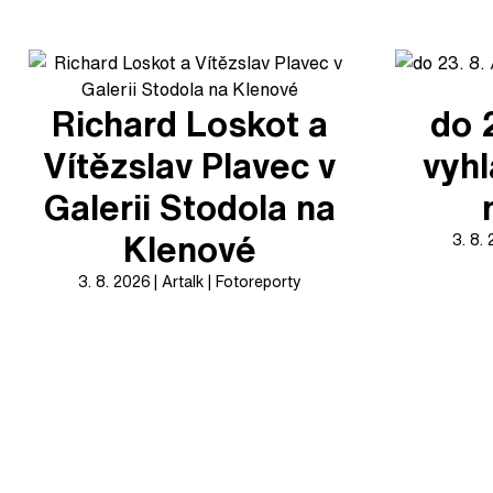
Richard Loskot a
do 
Vítězslav Plavec v
vyhl
Galerii Stodola na
Klenové
3. 8.
3. 8. 2026
Artalk
Fotoreporty