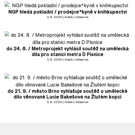
NGP hledá pokladní / prodejce*kyně v knihkupectví
3. 8. 2026
Artalk
Infoservis
do 24. 8. / Metroprojekt vyhlásil soutěž na umělecká
díla pro stanici metra D Písnice
3. 8. 2026
Artalk
Infoservis
do 21. 9. / město Brno vyhlašuje soutěž o umělecké
dílo věnované Lucie Bakešové na Žlutém kopci
3. 8. 2026
Artalk
Infoservis