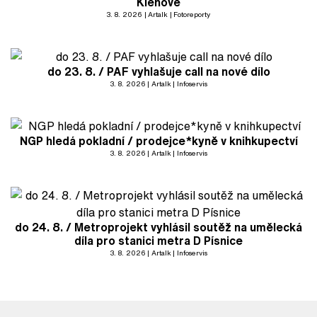
Klenové
3. 8. 2026
Artalk
Fotoreporty
do 23. 8. / PAF vyhlašuje call na nové dílo
3. 8. 2026
Artalk
Infoservis
NGP hledá pokladní / prodejce*kyně v knihkupectví
3. 8. 2026
Artalk
Infoservis
do 24. 8. / Metroprojekt vyhlásil soutěž na umělecká
díla pro stanici metra D Písnice
3. 8. 2026
Artalk
Infoservis