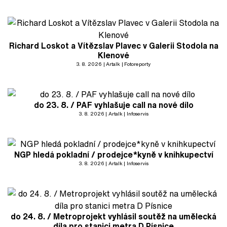
Richard Loskot a Vítězslav Plavec v Galerii Stodola na
Klenové
3. 8. 2026
Artalk
Fotoreporty
do 23. 8. / PAF vyhlašuje call na nové dílo
3. 8. 2026
Artalk
Infoservis
NGP hledá pokladní / prodejce*kyně v knihkupectví
3. 8. 2026
Artalk
Infoservis
do 24. 8. / Metroprojekt vyhlásil soutěž na umělecká
díla pro stanici metra D Písnice