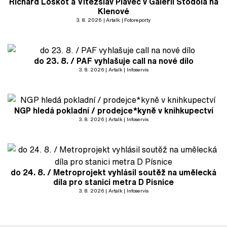
Richard Loskot a Vítězslav Plavec v Galerii Stodola na
Klenové
3. 8. 2026
Artalk
Fotoreporty
do 23. 8. / PAF vyhlašuje call na nové dílo
3. 8. 2026
Artalk
Infoservis
NGP hledá pokladní / prodejce*kyně v knihkupectví
3. 8. 2026
Artalk
Infoservis
do 24. 8. / Metroprojekt vyhlásil soutěž na umělecká
díla pro stanici metra D Písnice
3. 8. 2026
Artalk
Infoservis