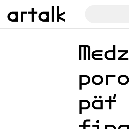
Med
por
päť
fin