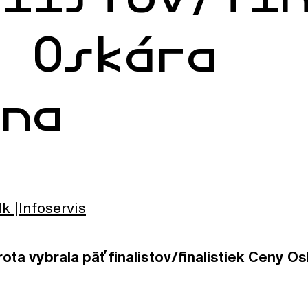
y Oskára
ana
lk
Infoservis
ta vybrala päť finalistov/finalistiek
Ceny Os