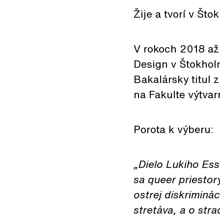
Žije a tvorí v Što
V rokoch 2018 až 
Design v Štokhol
Bakalársky titul 
na Fakulte výtva
Porota k výberu:
„Dielo Lukiho Es
sa queer priestor
ostrej diskriminác
stretáva, a o str