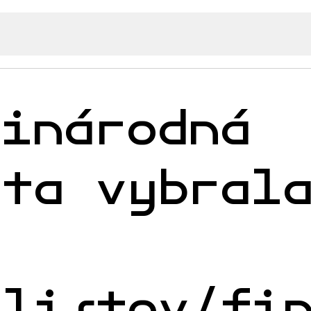
zinárodná
ota vybral
alistov/fi