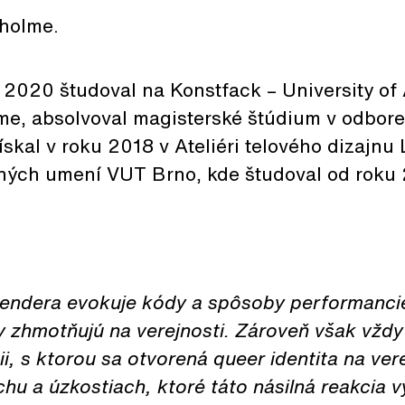
kholme.
2020 študoval na Konstfack – University of 
me, absolvoval magisterské štúdium v odbore 
získal v roku 2018 v Ateliéri telového dizajnu
rných umení VUT Brno, kde študoval od roku
sendera evokuje kódy a spôsoby performanci
y zhmotňujú na verejnosti. Zároveň však vždy
ii, s ktorou sa otvorená queer identita na vere
achu a úzkostiach, ktoré táto násilná reakcia 