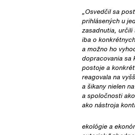
„Osvedčil sa post
prihlásených u je
zasadnutia, určili
iba o konkrétnych
a možno ho vyhodn
dopracovania sa k
postoje a konkrét
reagovala na vyšš
a šikany nielen n
a spoločnosti ako
ako nástroja kont
ekológie a ekonóm