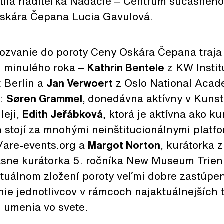
ila riaditeľka Nadácie
‒
Centrum súčasného
skára Čepana Lucia Gavulová.
 pozvanie do poroty Ceny Oskára Čepana traja
z minulého roka ‒
Kathrin Bentele
z KW Instit
 Berlin a
Jan Verwoert
z Oslo National Acade
ú:
Søren Grammel
,
donedávna aktívny v Kun
leji,
Edith Jeřábková
, ktorá je aktívna ako k
 stojí za mnohými neinštitucionálnymi platfo
/are-events.org a
Margot Norton
, kurátorka
sne kurátorka 5. ročníka New Museum Trienn
tuálnom zložení poroty veľmi dobre zastúpen
nie jednotlivcov v rámcoch najaktuálnejších 
 umenia vo svete.