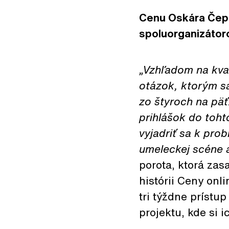
Cenu Oskára Čepa
spoluorganizátoro
„Vzhľadom na kva
otázok, ktorým sa 
zo štyroch na pä
prihlášok do toh
vyjadriť sa k pro
umeleckej scéne 
porota, ktorá zas
histórii Ceny onl
tri týždne prístu
projektu, kde si 