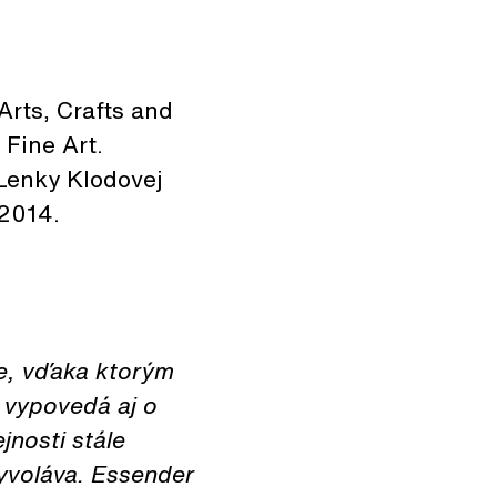
Arts, Crafts and
Fine Art.
 Lenky Klodovej
 2014.
e, vďaka ktorým
 vypovedá aj o
jnosti stále
vyvoláva. Essender