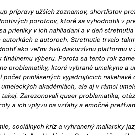
up prípravy užších zoznamov, shortlistov pr
dnotlivých porotcov, ktoré sa vyhodnotili v p
 sa prieniky v ich nahliadaní a v deň stretnuti
 autorkách a autoroch. Stretnutie trvalo ta
otiť ako veľmi živú diskurzívnu platformu v
 finálnemu výberu. Porota sa tento rok zame
ne problematiky, ktoré vybrané umelkyne a um
í počet prihlásených vyjadrujúcich naliehavé
a umeleckých akadémiách, ale aj v rámci ume
 takej. Zarezonovali queer problematika, otáz
roly a ich vplyvu na vzťahy a emočné prežívan
ie, sociálnych kríz a vyhranený maliarsky ja