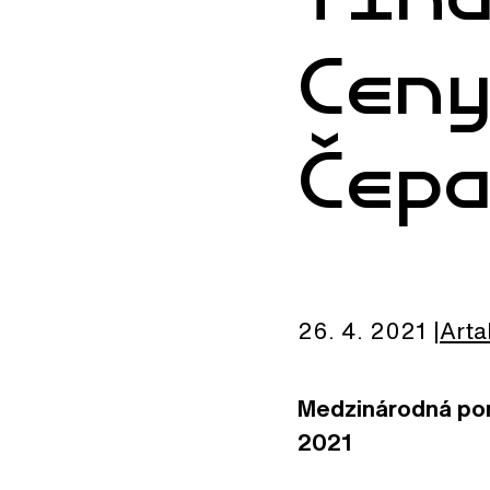
Cen
Čep
26. 4. 2021
Arta
Medzinárodná poro
2021