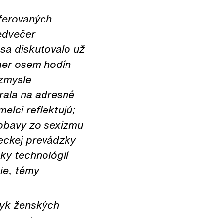
eferovaných
redvečer
a sa diskutovalo už
kmer osem hodín
 zmysle
rala na adresné
elci reflektujú;
 obavy zo sexizmu
leckej prevádzky
ky technológií
ie, témy
zyk ženských