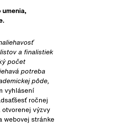
 umenia,
e.
naliehavosť
stov a finalistiek
ký počet
liehavá potreba
kademickej pôde,
m vyhlásení
adsaťšesť ročnej
 otvorenej výzvy
na webovej stránke