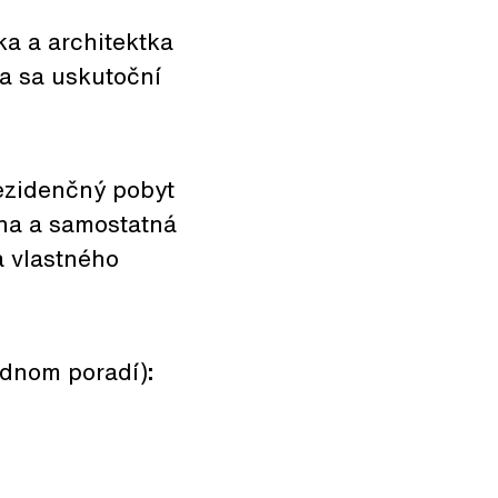
ka a architektka
va sa uskutoční
ezidenčný pobyt
na a samostatná
a vlastného
ednom poradí)
: