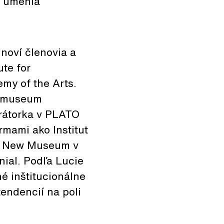
 umenia
 noví členovia a
ute for
my of the Arts.
stmuseum
urátorka v PLATO
rmami ako Institut
 z New Museum v
ial. Podľa Lucie
é inštitucionálne
tendencií na poli