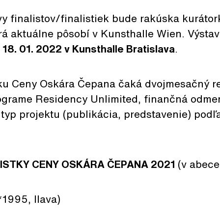
y finalistov/finalistiek bude rakúska kurátor
orá aktuálne pôsobí v Kunsthalle Wien. Výsta
 18. 01. 2022 v Kunsthalle Bratislava
.
ku Ceny Oskára Čepana čaká dvojmesačný r
ograme Residency Unlimited, finančná odme
 typ projektu (publikácia, predstavenie) podľ
ALISTKY CENY OSKÁRA ČEPANA 2021
(v abec
*1995, Ilava)