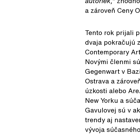
autoriek,“
zhodnot
a zároveň Ceny O
Tento rok prijali
dvaja pokračujú 
Contemporary Art
Novými členmi s
Gegenwart v Bazi
Ostrava a zároveň
úzkosti alebo Are
New Yorku a súča
Gavulovej sú v ak
trendy aj nastave
vývoja súčasného