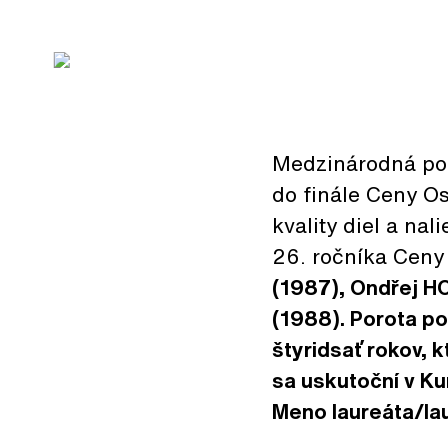
Medzinárodná por
do finále Ceny O
kvality diel a nal
26. ročníka Ceny
(1987)
,
Ondřej 
(1988). Porota po
štyridsať rokov, 
sa uskutoční v Ku
Meno laureáta/la