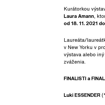
Kurátorkou výstav
Laura Amann
, kt
od 18. 11. 2021 do
Laureáta/laureát
v New Yorku v pr
výstava alebo iný
zváženia.
FINALISTI a FIN
Luki ESSENDER
(