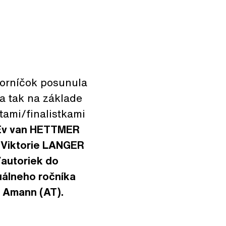
borníčok posunula
a tak na základe
stami/finalistkami
È
v van HETTMER
a
Viktorie LANGER
/autoriek do
tuálneho ročníka
a Amann (AT).