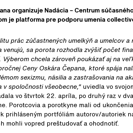
na organizuje Nadácia – Centrum súčasného
m je platforma pre podporu umenia collectiv
litu prác zúčastnených umelkýň a umelcov a 
venujú, sa porota rozhodla zvýšiť počet finali
ť. Výberom chcela zároveň poukázať aj na veľ
toročnej Ceny Oskára Čepana, ktoré spája na
blémom sexizmu, násilia a zastrašovania na a
a v spoločnosti všeobecne,“
uviedla vo svojo
adala vo štvrtok 22. apríla, po druhý raz v dv
ine. Porotcovia a porotkyne mali od ukončenia
p k prihláseným portfóliám autorov/autoriek 
ich mohli vopred preštudovať a ohodnotiť.