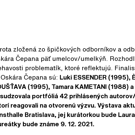
ota zložená zo špičkových odborníkov a od
skára Čepana päť umelcov/umelkýň. Rozhodl
iehavosti problematík, ktoré reflektujú. Finali
 Oskára Čepana sú:
Luki ESSENDER
(1995),
HOUŠŤAVA
(1995)
,
Tamara KAMETANI
(1988)
sudzovala portfóliá 42 prihlásených autorov
ktorí reagovali na otvorenú výzvu. Výstava ak
nsthalle Bratislava, jej kurátorkou bude Laur
ureátky bude známe 9. 12. 2021.