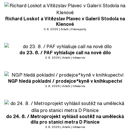
Richard Loskot a Vítězslav Plavec v Galerii Stodola na
Klenové
3. 8. 2026
Artalk
Fotoreporty
do 23. 8. / PAF vyhlašuje call na nové dílo
3. 8. 2026
Artalk
Infoservis
NGP hledá pokladní / prodejce*kyně v knihkupectví
3. 8. 2026
Artalk
Infoservis
do 24. 8. / Metroprojekt vyhlásil soutěž na umělecká
díla pro stanici metra D Písnice
3. 8. 2026
Artalk
Infoservis