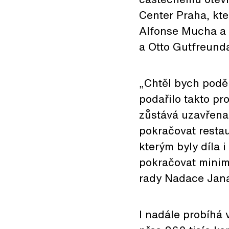
Center Praha, kte
Alfonse Mucha a 
a Otto Gutfreund
„Chtěl bych podě
podařilo takto p
zůstává uzavřena
pokračovat restau
kterým byly díla 
pokračovat minimá
rady Nadace Jan
I nadále probíhá 