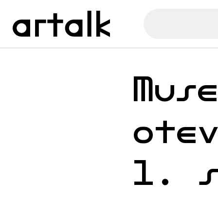
Mus
ote
1. 