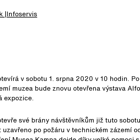
k
Infoservis
vírá v sobotu 1. srpna 2020 v 10 hodin. Po
emí muzea bude znovu otevřena výstava Alf
á expozice.
vře své brány návštěvníkům již tuto sobot
st uzavřeno po požáru v technickém zázemí od
ení Musea Kampa dojde díky velké pomoci s