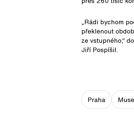
přes 260 tisíc ko
„Rádi bychom pod
překlenout obdob
ze vstupného,“ d
Jiří Pospíšil.
Praha
Muse