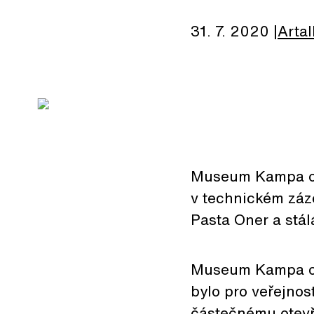
31. 7. 2020
Artal
Museum Kampa ote
v technickém záz
Pasta Oner a stál
Museum Kampa ote
bylo pro veřejno
částečnému otevř