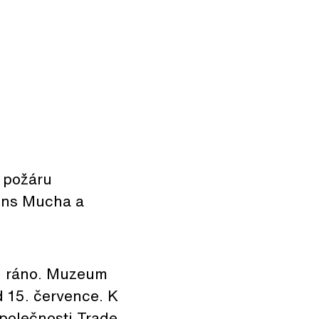
 požáru
ons Mucha a
u ráno. Muzeum
 15. července. K
polečnosti Trade