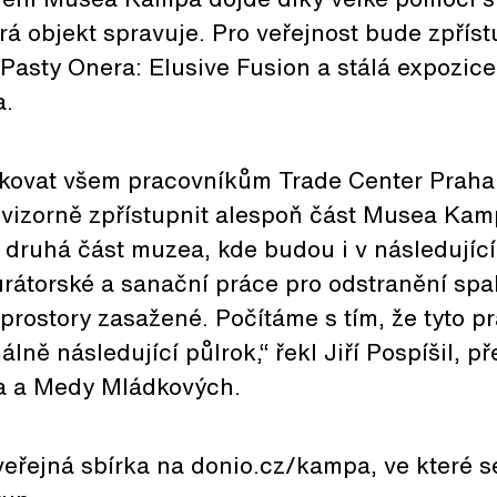
rá objekt spravuje. Pro veřejnost bude zpřís
Pasty Onera: Elusive Fusion a stálá expozic
a.
kovat všem pracovníkům Trade Center Praha 
rovizorně zpřístupnit alespoň část Musea Ka
 druhá část muzea, kde budou i v následujíc
rátorské a sanační práce pro odstranění spal
i prostory zasažené. Počítáme s tím, že tyto 
lně následující půlrok,“ řekl Jiří Pospíšil, p
a a Medy Mládkových.
veřejná sbírka na donio.cz/kampa, ve které 