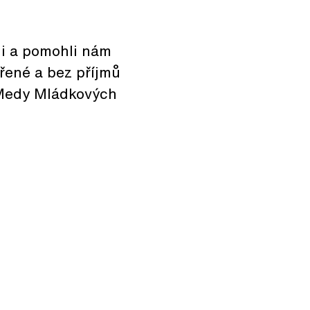
li a pomohli nám
řené a bez příjmů
 Medy Mládkových