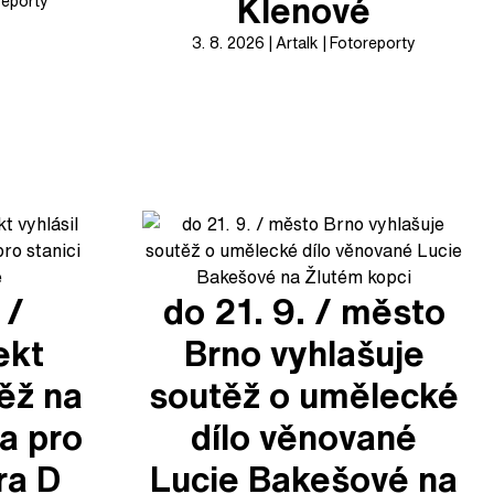
Klenové
reporty
3. 8. 2026
Artalk
Fotoreporty
 /
do 21. 9. / město
ekt
Brno vyhlašuje
těž na
soutěž o umělecké
a pro
dílo věnované
ra D
Lucie Bakešové na