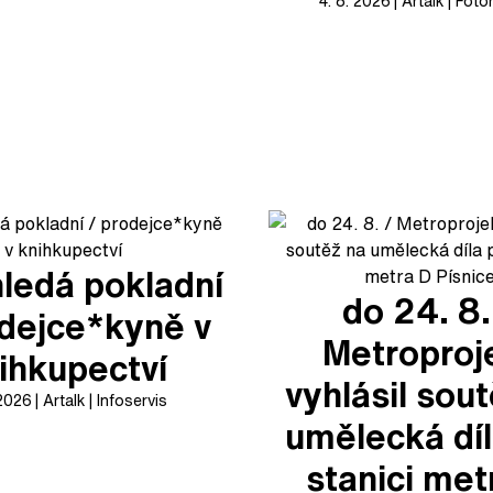
4. 8. 2026
Artalk
Foto
ledá pokladní
do 24. 8.
odejce*kyně v
Metroproj
ihkupectví
vyhlásil sou
 2026
Artalk
Infoservis
umělecká díl
stanici met