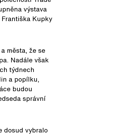
tupněna výstava
e Františka Kupky
a města, že se
mpa. Nadále však
ích týdnech
in a popílku,
práce budou
ředseda správní
se dosud vybralo