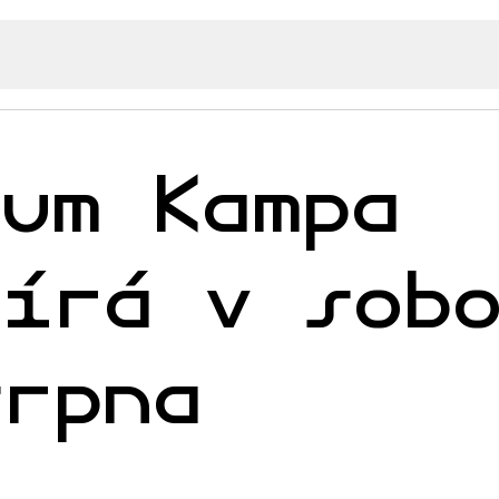
eum Kampa
vírá v sob
srpna