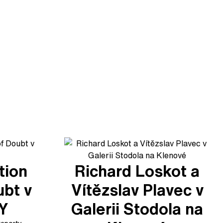
tion
Richard Loskot a
ubt v
Vítězslav Plavec v
XY
Galerii Stodola na