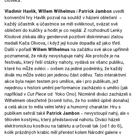
člověka”.
Vladimir Havlík
,
WIllem Wilhelmus
i
Patrick Jambon
uvedli
konvenční hry. Havlík pozval na soutěž v házení oblečení –
každý účastník a účastnice se měl svléknout, svázat své
oblečení do kuličky a hodit je co nejdál. Z rozhodnutí Lenky
Klodové získala díky genderové pozitivní diskriminaci zlatou
medaili Kača Olivova, i když její koule dopadla až jako třetí.
Další v pořadí
Willem WIlhelmus
na začátku své akce upřímně
poznamenal, že nikdy nevystupuje nahý. Ale protože je na
festivalu, který řeší otázky nahoty, vydává se všanc publiku,
které ho může svléci – ovšem za jediné podmínky, že každý
divák mu může svléci jen jedinou část oděvu. Tato interaktivní
akce byla nejen testem pro umělce, ale i pro publikum, jež
nejednou v historii umění performance zacházelo s umělci (jak
například v
Cut Piece
od Yoko Ono). Nicméně diváci zacházeli s
Wilhelmem obezřetně (kromě toho, že ho svlékli úplně donaha)
a celá akce to měla velmi lehký a humorný charakter. Hru s
publikem sehrál také
Patrick Jambon
– nevystoupil nahý, ale v
tělovém kostýmu, který představoval nahotu. Diváci házeli
elektronickou kostkou na tabletu a určovali tak (od 1 do 6),
kolik prázdných krabic měl přenést kolem Národní galerie v