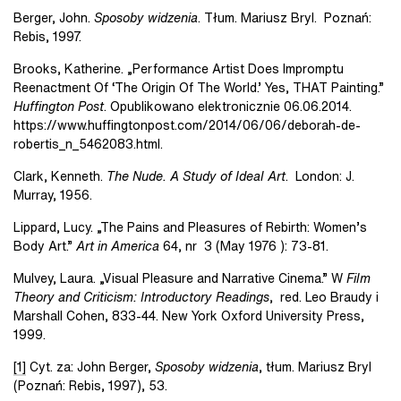
Berger, John.
Sposoby widzenia
. Tłum. Mariusz Bryl. Poznań:
Rebis, 1997.
Brooks, Katherine. „Performance Artist Does Impromptu
Reenactment Of ‘The Origin Of The World.’ Yes, THAT Painting.”
Huffington Post
. Opublikowano elektronicznie 06.06.2014.
https://www.huffingtonpost.com/2014/06/06/deborah-de-
robertis_n_5462083.html.
Clark, Kenneth.
The Nude. A Study of Ideal Art
. London: J.
Murray, 1956.
Lippard, Lucy. „The Pains and Pleasures of Rebirth: Women’s
Body Art.”
Art in America
64, nr 3 (May 1976 ): 73-81.
Mulvey, Laura. „Visual Pleasure and Narrative Cinema.” W
Film
Theory and Criticism: Introductory Readings
, red. Leo Braudy i
Marshall Cohen, 833-44. New York Oxford University Press,
1999.
[1]
Cyt. za: John Berger,
Sposoby widzenia
, tłum. Mariusz Bryl
(Poznań: Rebis, 1997), 53.