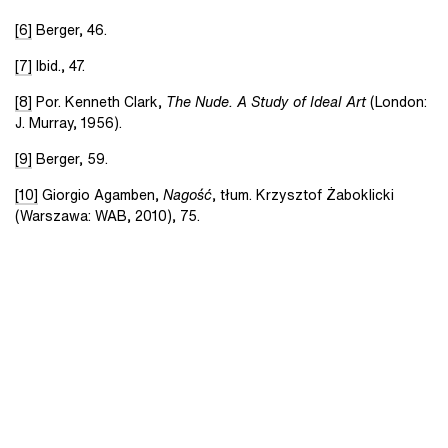
[6]
Berger, 46.
[7]
Ibid., 47.
[8]
Por. Kenneth Clark,
The Nude. A Study of Ideal Art
(London:
J. Murray, 1956).
[9]
Berger, 59.
[10]
Giorgio Agamben,
Nagość
, tłum. Krzysztof Żaboklicki
(Warszawa: WAB, 2010), 75.