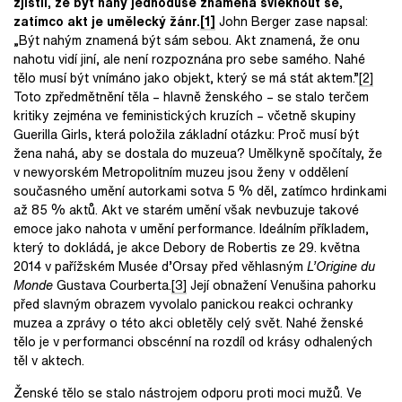
zjistil, že být nahý jednoduše znamená svléknout se,
zatímco akt je umělecký žánr.
[1]
John Berger zase napsal:
„Být nahým znamená být sám sebou. Akt znamená, že onu
nahotu vidí jiní, ale není rozpoznána pro sebe samého. Nahé
tělo musí být vnímáno jako objekt, který se má stát aktem.”
[2]
Toto zpředmětnění těla – hlavně ženského – se stalo terčem
kritiky zejména ve feministických kruzích – včetně skupiny
Guerilla Girls, která položila základní otázku: Proč musí být
žena nahá, aby se dostala do muzeua? Umělkyně spočítaly, že
v newyorském Metropolitním muzeu jsou ženy v oddělení
současného umění autorkami sotva 5 % děl, zatímco hrdinkami
až 85 % aktů. Akt ve starém umění však nevbuzuje takové
emoce jako nahota v umění performance. Ideálním příkladem,
který to dokládá, je akce Debory de Robertis ze 29. května
2014 v pařížském Musée d’Orsay před věhlasným
L’Origine du
Monde
Gustava Courberta.
[3]
Její obnažení Venušina pahorku
před slavným obrazem vyvolalo panickou reakci ochranky
muzea a zprávy o této akci obletěly celý svět. Nahé ženské
tělo je v performanci obscénní na rozdíl od krásy odhalených
těl v aktech.
Ženské tělo se stalo nástrojem odporu proti moci mužů. Ve