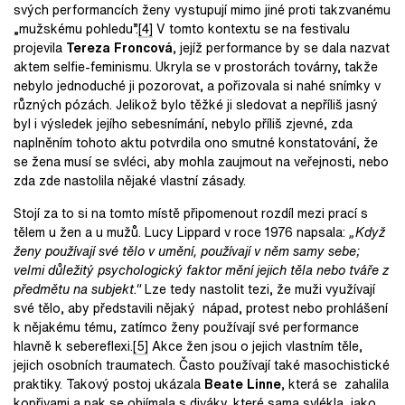
svých performancích ženy vystupují mimo jiné proti takzvanému
„mužskému pohledu”.
[4]
V tomto kontextu se na festivalu
projevila
Tereza Froncov
á
, jejíž performance by se dala nazvat
aktem selfie-feminismu. Ukryla se v prostorách továrny, takže
nebylo jednoduché ji pozorovat, a pořizovala si nahé snímky v
různých pózách. Jelikož bylo těžké ji sledovat a nepříliš jasný
byl i výsledek jejího sebesnímání, nebylo příliš zjevné, zda
naplněním tohoto aktu potvrdila ono smutné konstatování, že
se žena musí se svléci, aby mohla zaujmout na veřejnosti, nebo
zda zde nastolila nějaké vlastní zásady.
Stojí za to si na tomto místě připomenout rozdíl mezi prací s
tělem u žen a u mužů. Lucy Lippard v roce 1976 napsala:
„Když
ženy používají své tělo v umění, používají v něm samy sebe;
velmi důležitý psychologický faktor mění jejich těla nebo tváře z
předmětu na subjekt."
Lze tedy nastolit tezi, že muži využívají
své tělo, aby představili nějaký nápad, protest nebo prohlášení
k nějakému tému, zatímco ženy používají své performance
hlavně k sebereflexi.
[5]
Akce žen jsou o jejich vlastním těle,
jejich osobních traumatech. Často používají také masochistické
praktiky. Takový postoj ukázala
Beate Linne
, která se zahalila
kopřivami a pak se objímala s diváky, které sama svlékla, jako