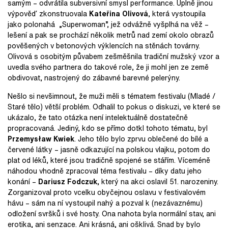
samým – odvrátila subversivní smysl performance. Úplně jinou
výpověď zkonstruovala
Kateřina Olivová
, která vystoupila
jako polonahá „Superwoman”, jež odvážně vyšplhá na věž –
lešení a pak se prochází několik metrů nad zemí okolo obrazů
pověšených v betonových výklencích na stěnách továrny.
Olivová s osobitým půvabem zešměšnila tradiční mužský vzor a
uvedla svého partnera do takové role, že ji mohl jen ze země
obdivovat, nastrojený do zábavné barevné pelerýny.
Nešlo si nevšimnout, že muži měli s tématem festivalu (Mladé /
Staré tělo) větší problém. Odhalil to pokus o diskuzi, ve které se
ukázalo, že tato otázka není intelektuálně dostatečně
propracovaná. Jediný, kdo se přímo dotkl tohoto tématu, byl
Przemysław Kwiek
. Jeho tělo bylo zprvu oblečené do bílé a
červené látky – jasně odkazující na polskou vlajku, potom do
plat od léků, které jsou tradičně spojené se stářím. Víceméně
náhodou vhodně zpracoval téma festivalu – díky datu jeho
konání –
Dariusz Fodczuk,
který na akci oslavil 51. narozeniny.
Zorganizoval proto vcelku obyčejnou oslavu v festivalovém
hávu – sám na ní vystoupil nahý a pozval k (nezávaznému)
odložení svršků i své hosty. Ona nahota byla normální stav, ani
erotika, ani senzace. Ani krásná, ani ošklivá. Snad by bylo