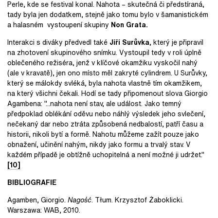
Perle, kde se festival konal. Nahota – skutečná či předstíraná,
tady byla jen dodatkem, stejně jako tomu bylo v šamanistickém
a halasném vystoupení skupiny
Non Grata.
Interakci s diváky předvedl také
Ji
ří
Sur
ů
vka,
který je připravil
na zhotovení skupinového snímku. Vystoupil tedy v roli úplně
oblečeného režiséra, jenž v klíčové okamžiku vyskočil nahý
(ale v kravatě), jen ono místo měl zakryté cylindrem. U Surůvky,
který se málokdy svléká, byla nahota vlastně tím okamžikem,
na který všichni čekali. Hodí se tady připomenout slova Giorgio
Agambena: "...nahota není stav, ale událost. Jako temný
předpoklad oblékání oděvu nebo náhlý výsledek jeho svlečení,
nečekaný dar nebo ztráta způsobená nedbalostí, patří času a
historii, nikoli bytí a formě. Nahotu můžeme zažít pouze jako
obnažení, učinění nahým, nikdy jako formu a trvalý stav. V
každém případě je obtížně uchopitelná a není možné ji udržet."
[10]
BIBLIOGRAFIE
Agamben, Giorgio.
Nagość
. Tłum. Krzysztof Żaboklicki.
Warszawa: WAB, 2010.