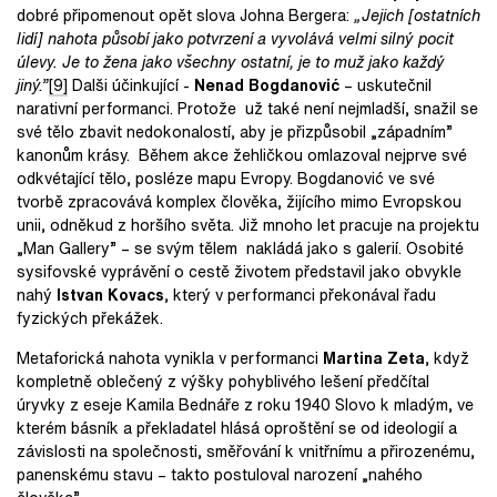
dobré připomenout opět slova Johna Bergera:
„Jejich [ostatních
lidí] nahota působí jako potvrzení a vyvolává velmi silný pocit
úlevy. Je to žena jako všechny ostatní, je to muž jako každý
jiný.”
[9]
Dalši účinkující -
Nenad Bogdanović
– uskutečnil
narativní performanci. Protože už také není nejmladší, snažil se
své tělo zbavit nedokonalostí, aby je přizpůsobil „západním”
kanonům krásy. Během akce žehličkou omlazoval nejprve své
odkvétající tělo, posléze mapu Evropy. Bogdanović ve své
tvorbě zpracovává komplex člověka, žijícího mimo Evropskou
unii, odněkud z horšího světa. Již mnoho let pracuje na projektu
„Man Gallery” – se svým tělem nakládá jako s galerií. Osobité
sysifovské vyprávění o cestě životem představil jako obvykle
nahý
I
stvan Kovacs
, který v performanci překonával řadu
fyzických překážek.
Metaforická nahota vynikla v performanci
Martina Zeta
, když
kompletně oblečený z výšky pohyblivého lešení předčítal
úryvky z eseje Kamila Bednáře z roku 1940 Slovo k mladým, ve
kterém básník a překladatel hlásá oproštění se od ideologií a
závislosti na společnosti, směřování k vnitřnímu a přirozenému,
panenskému stavu – takto postuloval narození „nahého