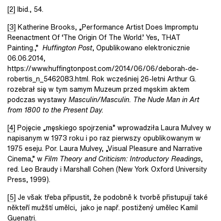
[2]
Ibid., 54.
[3]
Katherine Brooks, „Performance Artist Does Impromptu
Reenactment Of ‘The Origin Of The World.’ Yes, THAT
Painting.,”
Huffington Post
, Opublikowano elektronicznie
06.06.2014,
https://www.huffingtonpost.com/2014/06/06/deborah-de-
robertis_n_5462083.html. Rok wcześniej 26-letni Arthur G.
rozebrał się w tym samym Muzeum przed męskim aktem
podczas wystawy
Masculin/Masculin. The Nude Man in Art
from 1800 to the Present Day.
[4]
Pojęcie „męskiego spojrzenia” wprowadziła Laura Mulvey w
napisanym w 1973 roku i po raz pierwszy opublikowanym w
1975 eseju. Por. Laura Mulvey, „Visual Pleasure and Narrative
Cinema,” w
Film Theory and Criticism: Introductory Readings
,
red. Leo Braudy i Marshall Cohen (New York Oxford University
Press, 1999).
[5]
Je však třeba připustit, že podobně k tvorbě přistupují také
někteří mužští umělci, jako je např. postižený umělec Kamil
Guenatri.