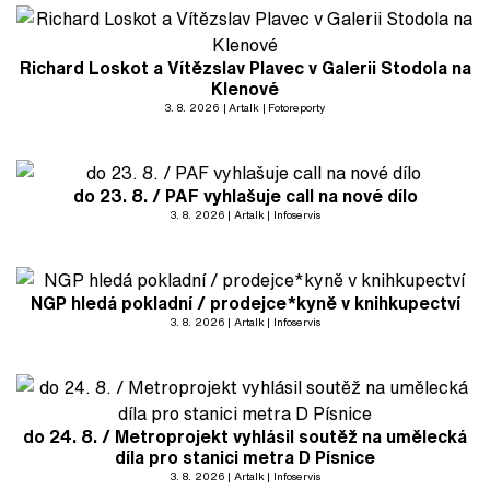
Richard Loskot a Vítězslav Plavec v Galerii Stodola na
Klenové
3. 8. 2026
Artalk
Fotoreporty
do 23. 8. / PAF vyhlašuje call na nové dílo
3. 8. 2026
Artalk
Infoservis
NGP hledá pokladní / prodejce*kyně v knihkupectví
3. 8. 2026
Artalk
Infoservis
do 24. 8. / Metroprojekt vyhlásil soutěž na umělecká
díla pro stanici metra D Písnice
3. 8. 2026
Artalk
Infoservis