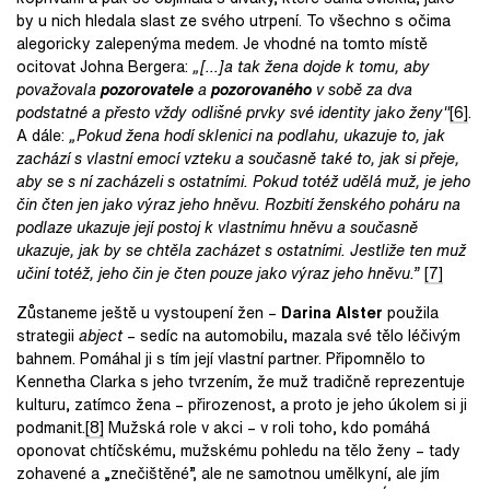
by u nich hledala slast ze svého utrpení. To všechno s očima
alegoricky zalepenýma medem. Je vhodné na tomto místě
ocitovat Johna Bergera:
„[…]a tak žena dojde k tomu, aby
považovala
pozorovatele
a
pozorovaného
v sobě za dva
podstatné a přesto vždy odlišné prvky své identity jako ženy"
[6]
.
A dále:
„Pokud žena hodí sklenici na podlahu, ukazuje to, jak
zachází s vlastní emocí vzteku a současně také to, jak si přeje,
aby se s ní zacházeli s ostatními. Pokud totéž udělá muž, je jeho
čin čten jen jako výraz jeho hněvu. Rozbití ženského poháru na
podlaze ukazuje její postoj k vlastnímu hněvu a současně
ukazuje, jak by se chtěla zacházet s ostatními. Jestliže ten muž
učiní totéž, jeho čin je čten pouze jako výraz jeho hněvu.”
[
7]
Zůstaneme ještě u vystoupení žen –
Darina Alster
použila
strategii
abject
– sedíc na automobilu, mazala své tělo léčivým
bahnem. Pomáhal ji s tím její vlastní partner. Připomnělo to
Kennetha Clarka s jeho tvrzením, že muž tradičně reprezentuje
kulturu, zatímco žena – přirozenost, a proto je jeho úkolem si ji
podmanit.
[8]
Mužská role v akci – v roli toho, kdo pomáhá
oponovat chtíčskému, mužskému pohledu na tělo ženy – tady
zohavené a „znečištěné”, ale ne samotnou umělkyní, ale jím