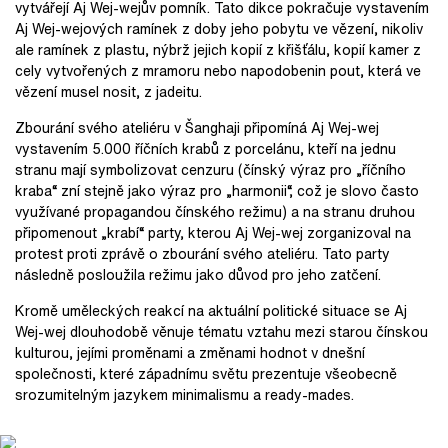
vytvářejí Aj Wej-wejův pomník. Tato dikce pokračuje vystavením
Aj Wej-wejových ramínek z doby jeho pobytu ve vězení, nikoliv
ale ramínek z plastu, nýbrž jejich kopií z křišťálu, kopií kamer z
cely vytvořených z mramoru nebo napodobenin pout, která ve
vězení musel nosit, z jadeitu.
Zbourání svého ateliéru v Šanghaji připomíná Aj Wej-wej
vystavením 5.000 říčních krabů z porcelánu, kteří na jednu
stranu mají symbolizovat cenzuru (čínský výraz pro „říčního
kraba“ zní stejně jako výraz pro „harmonii“, což je slovo často
využívané propagandou čínského režimu) a na stranu druhou
připomenout „krabí“ party, kterou Aj Wej-wej zorganizoval na
protest proti zprávě o zbourání svého ateliéru. Tato party
následně posloužila režimu jako důvod pro jeho zatčení.
Kromě uměleckých reakcí na aktuální politické situace se Aj
Wej-wej dlouhodobě věnuje tématu vztahu mezi starou čínskou
kulturou, jejími proměnami a změnami hodnot v dnešní
společnosti, které západnímu světu prezentuje všeobecně
srozumitelným jazykem minimalismu a ready-mades.