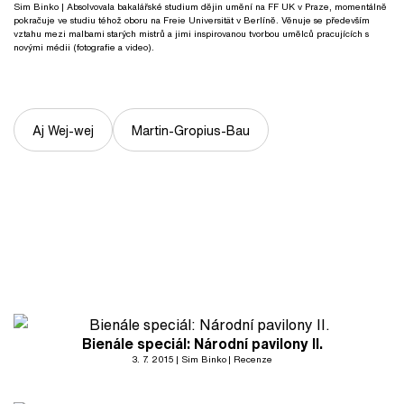
Sim Binko
| Absolvovala bakalářské studium dějin umění na FF UK v Praze, momentálně
pokračuje ve studiu téhož oboru na Freie Universität v Berlíně. Věnuje se především
vztahu mezi malbami starých mistrů a jimi inspirovanou tvorbou umělců pracujících s
novými médii (fotografie a video).
Aj Wej-wej
Martin-Gropius-Bau
Bienále speciál: Národní pavilony II.
3. 7. 2015
Sim Binko
Recenze