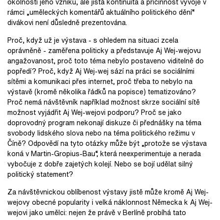
okolností jeho vzniku, ale jistá kontinuita a příčinnost vývoje v
rámci „uměleckých komentářů aktuálního politického dění“
divákovi není důsledně prezentována.
Proč, když už je výstava - s ohledem na situaci zcela
oprávněně - zaměřena politicky a představuje Aj Wej-wejovu
angažovanost, proč toto téma nebylo postaveno viditelně do
popředí? Proč, když Aj Wej-wej sází na práci se sociálními
sítěmi a komunikaci přes internet, proč třeba to nebylo na
výstavě (kromě několika řádků na popisce) tematizováno?
Proč nemá návštěvník například možnost skrze sociální sítě
možnost vyjádřit Aj Wej-wejovi podporu? Proč se jako
doprovodný program nekonají diskuze či přednášky na téma
svobody lidského slova nebo na téma politického režimu v
Číně? Odpovědí na tyto otázky může být „protože se výstava
koná v Martin-Gropius-Bau“, která neexperimentuje a nerada
vybočuje z dobře zajetých kolejí. Nebo se bojí udělat silný
politický statement?
Za návštěvnickou oblíbenost výstavy jistě může kromě Aj Wej-
wejovy obecné popularity i velká náklonnost Německa k Aj Wej-
wejovi jako umělci: nejen že právě v Berlíně probíhá tato