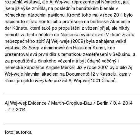
rozsáhlá výstava, ale Aj Wej-wej reprezentoval Německo, jak
jsem již výše zmínila, na posledním benátském bienále v
německém národním pavilonu. Kromě toho mu v roce 2011 bylo
nabídnuto místo hostujícího profesora na berlínské Akademie
der Künste, které také po propuštění z vězení přijal, ale nikdy
nemohl za tímto účelem do Německa vycestovat. V době životu
nebezpečného zbití Aj Wej-weje (2009) byla zahájena velká
výstava
So Sorry
v mnichovském Haus der Kunst, kde
prezentoval svá první díla s tematikou zemětřesení v Sečuánu, a
za propuštění z čínského vězení má být údajně vděčný i
německé kancléřce Angele Merkel. Již v roce 2007 bylo dílo Aj
Wej-weje hlavním lákadlem na Documentě 12 v Kasselu, kam v
rámci projektu
Fairytale
pozval Aj Wej-wej 1001 Číňanů.
_____________________________________________________________
Aj Wej-wej: Evidence / Martin-Gropius-Bau / Berlín / 3. 4. 2014
- 7. 7. 2014
_____________________________________________________________
foto: autorka