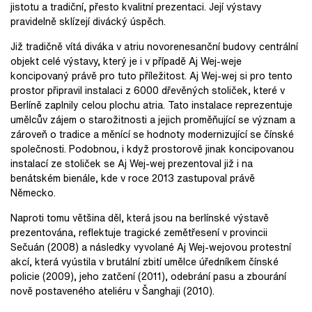
jistotu a tradiční, přesto kvalitní prezentaci. Její výstavy
pravidelně sklízejí divácký úspěch.
Již tradičně vítá diváka v atriu novorenesanční budovy centrální
objekt celé výstavy, který je i v případě Aj Wej-weje
koncipovaný právě pro tuto příležitost. Aj Wej-wej si pro tento
prostor připravil instalaci z 6000 dřevěných stoliček, které v
Berlíně zaplnily celou plochu atria. Tato instalace reprezentuje
umělcův zájem o starožitnosti a jejich proměňující se význam a
zároveň o tradice a měnící se hodnoty modernizující se čínské
společnosti. Podobnou, i když prostorově jinak koncipovanou
instalací ze stoliček se Aj Wej-wej prezentoval již i na
benátském bienále, kde v roce 2013 zastupoval právě
Německo.
Naproti tomu většina děl, která jsou na berlínské výstavě
prezentována, reflektuje tragické zemětřesení v provincii
Sečuán (2008) a následky vyvolané Aj Wej-wejovou protestní
akcí, která vyústila v brutální zbití umělce úředníkem čínské
policie (2009), jeho zatčení (2011), odebrání pasu a zbourání
nově postaveného ateliéru v Šanghaji (2010).