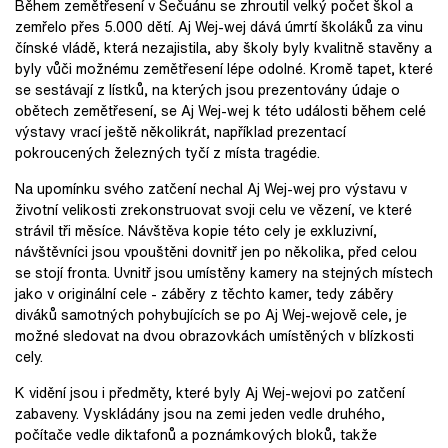
Během zemětřesení v Sečuánu se zhroutil velký počet škol a
zemřelo přes 5.000 dětí. Aj Wej-wej dává úmrtí školáků za vinu
čínské vládě, která nezajistila, aby školy byly kvalitně stavěny a
byly vůči možnému zemětřesení lépe odolné. Kromě tapet, které
se sestávají z lístků, na kterých jsou prezentovány údaje o
obětech zemětřesení, se Aj Wej-wej k této události během celé
výstavy vrací ještě několikrát, například prezentací
pokroucených železných tyčí z místa tragédie.
Na upomínku svého zatčení nechal Aj Wej-wej pro výstavu v
životní velikosti zrekonstruovat svoji celu ve vězení, ve které
strávil tři měsíce. Návštěva kopie této cely je exkluzivní,
návštěvníci jsou vpouštěni dovnitř jen po několika, před celou
se stojí fronta. Uvnitř jsou umístěny kamery na stejných místech
jako v originální cele - záběry z těchto kamer, tedy záběry
diváků samotných pohybujících se po Aj Wej-wejově cele, je
možné sledovat na dvou obrazovkách umístěných v blízkosti
cely.
K vidění jsou i předměty, které byly Aj Wej-wejovi po zatčení
zabaveny. Vyskládány jsou na zemi jeden vedle druhého,
počítače vedle diktafonů a poznámkových bloků, takže