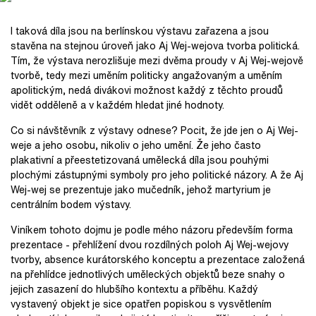
I taková díla jsou na berlínskou výstavu zařazena a jsou
stavěna na stejnou úroveň jako Aj Wej-wejova tvorba politická.
Tím, že výstava nerozlišuje mezi dvěma proudy v Aj Wej-wejově
tvorbě, tedy mezi uměním politicky angažovaným a uměním
apolitickým, nedá divákovi možnost každý z těchto proudů
vidět odděleně a v každém hledat jiné hodnoty.
Co si návštěvník z výstavy odnese? Pocit, že jde jen o Aj Wej-
weje a jeho osobu, nikoliv o jeho umění. Že jeho často
plakativní a přeestetizovaná umělecká díla jsou pouhými
plochými zástupnými symboly pro jeho politické názory. A že Aj
Wej-wej se prezentuje jako mučedník, jehož martyrium je
centrálním bodem výstavy.
Viníkem tohoto dojmu je podle mého názoru především forma
prezentace - přehlížení dvou rozdílných poloh Aj Wej-wejovy
tvorby, absence kurátorského konceptu a prezentace založená
na přehlídce jednotlivých uměleckých objektů beze snahy o
jejich zasazení do hlubšího kontextu a příběhu. Každý
vystavený objekt je sice opatřen popiskou s vysvětlením