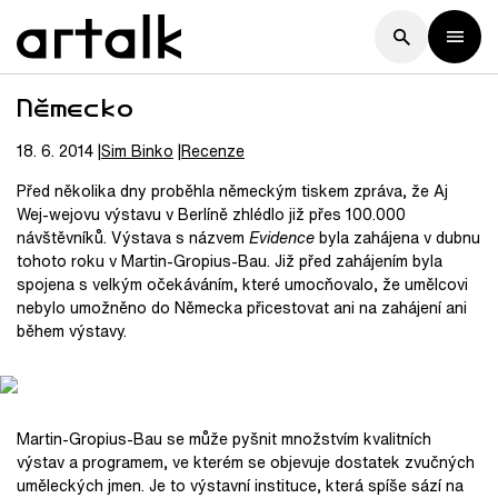
Německo
18. 6. 2014
Sim
Binko
Recenze
Před několika dny proběhla německým tiskem zpráva, že Aj
Wej-wejovu výstavu v Berlíně zhlédlo již přes 100.000
návštěvníků. Výstava s názvem
Evidence
byla zahájena v dubnu
tohoto roku v Martin-Gropius-Bau. Již před zahájením byla
spojena s velkým očekáváním, které umocňovalo, že umělcovi
nebylo umožněno do Německa přicestovat ani na zahájení ani
během výstavy.
Martin-Gropius-Bau se může pyšnit množstvím kvalitních
výstav a programem, ve kterém se objevuje dostatek zvučných
uměleckých jmen. Je to výstavní instituce, která spíše sází na