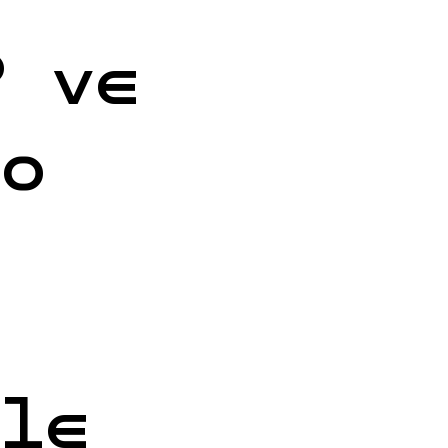
P ve
ho
ále