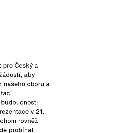
t pro Český a
žádostí, aby
 z našeho oboru a
tací,
o budoucnosti
rezentace v 21.
bychom rovněž
ude probíhat