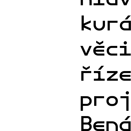
kur
věc
říz
pro
Ben