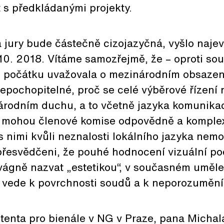
 s předkládanými projekty.
á jury bude částečně cizojazyčná, vyšlo najev
 10. 2018. Vítáme samozřejmě, že – oproti so
 počátku uvažovala o mezinárodním obsazení
nepochopitelné, proč se celé výběrové řízení
rodním duchu, a to včetně jazyka komunika
ak mohou členové komise odpovědně a komple
 s nimi kvůli neznalosti lokálního jazyka nem
řesvědčeni, že pouhé hodnocení vizuální po
e vágně nazvat „estetikou“, v současném umě
ě vede k povrchnosti soudů a k neporozumění
stenta pro bienále v NG v Praze, pana Michal