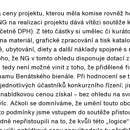
 ceny projektu, kterou měla komise rovněž h
 na realizaci projektu dává vítězi soutěže k
četně DPH). Z této částky si umělec či kuráto
na materiál, grafické zpracování a tisk katal
, ubytování, diety a další náklady spojené s r
ho, že NG v tomto ohledu disponuje dotací z
i tedy není možné vinit z toho, že přidělené 
namu Benátského bienále. Při hodnocení se 
jednotlivých účastníků konkurzního řízení; ji
ší nabídkovou cenou získal – bez ohledu na s
víc. Ačkoli se domníváme, že umění touto ob
yto podmínky jsme vstupem do soutěže přistou
ně nepřistoupili na to, že kvůli této „logice“