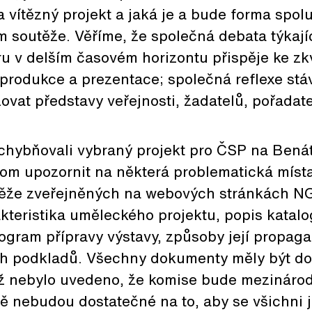
a vítězný projekt a jaká je a bude forma spol
em soutěže. Věříme, že společná debata týkají
u v delším časovém horizontu přispěje ke zkv
h produkce a prezentace; společná reflexe stá
at představy veřejnosti, žadatelů, pořadatel
hybňovali vybraný projekt pro ČSP na Bená
hom upozornit na některá problematická místa
ěže zveřejněných na webových stránkách N
teristika uměleckého projektu, popis katalo
gram přípravy výstavy, způsoby její propaga
ch podkladů. Všechny dokumenty měly být d
iž nebylo uvedeno, že komise bude mezinárod
ě nebudou dostatečné na to, aby se všichni j