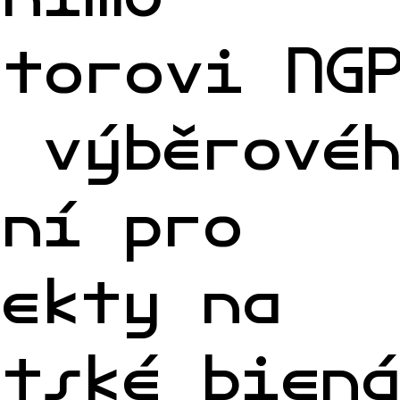
átorovi NG
i výběrové
ení pro
jekty na
átské bien