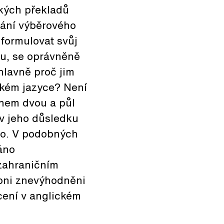
ckých překladů
onání výběrového
 formulovat svůj
tu, se oprávněně
 hlavně proč jim
ckém jazyce? Není
ěhem dvou a půl
v jeho důsledku
o. V podobných
áno
 zahraničním
i oni znevýhodněni
cení v anglickém