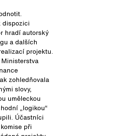
odnotit.
 dispozici
r hradí autorský
ogu a dalších
ealizací projektu.
 Ministerstva
finance
tak zohledňovala
nými slovy,
vou uměleckou
chodní „logikou“
pili. Účastníci
 komise při