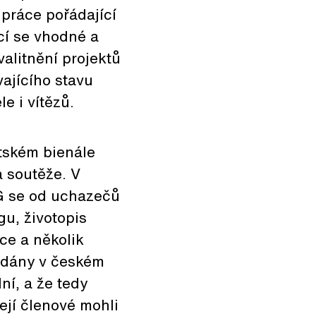
upráce pořádající
cí se vhodné a
alitnění projektů
vajícího stavu
e i vítězů.
tském bienále
 soutěže. V
G se od uchazečů
gu, životopis
ce a několik
odány v českém
ní, a že tedy
ejí členové mohli