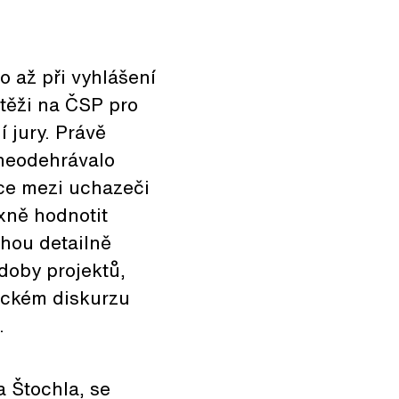
o až při vyhlášení
utěži na ČSP pro
 jury. Právě
 neodehrávalo
ce mezi uchazeči
xně hodnotit
ohou detailně
doby projektů,
leckém diskurzu
.
a Štochla, se