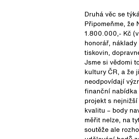
Druhá věc se týká
Připomeňme, že NG
1.800.000,- Kč (v
honorář, náklady 
tiskovin, dopravné
Jsme si vědomi to
kultury ČR, a že j
neodpovídají výz
finanční nabídka 
projekt s nejniž
kvalitu – body na
měřit nelze, na t
soutěže ale rozhod