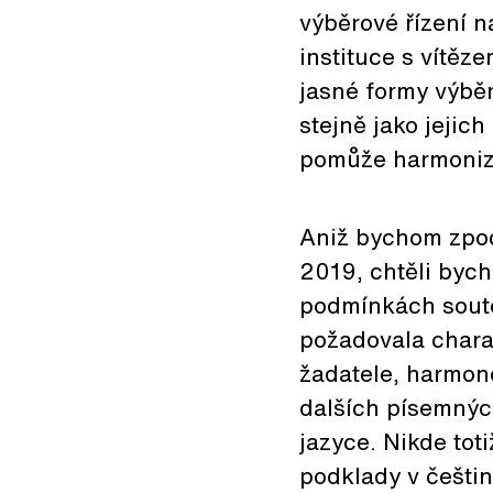
výběrové řízení n
instituce s vítěz
jasné formy výběr
stejně jako jejic
pomůže harmonizov
Aniž bychom zpoc
2019, chtěli byc
podmínkách sout
požadovala charak
žadatele, harmono
dalších písemný
jazyce. Nikde tot
podklady v češtin