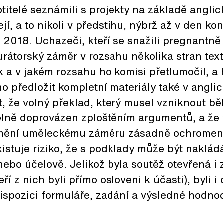
titelé seznámili s projekty na základě angli
ejí, a to nikoli v předstihu, nýbrž až v den k
9. 2018. Uchazeči, kteří se snažili pregnantně
rátorský záměr v rozsahu několika stran tex
ak a v jakém rozsahu ho komisi přetlumočil, a
o předložit kompletní materiály také v angli
, že volný překlad, který musel vzniknout b
elně doprovázen zploštěním argumentů, a že 
mění uměleckému záměru zásadně ochromen
xistuje riziko, že s podklady může být naklád
ebo účelově. Jelikož byla soutěž otevřená i
í z nich byli přímo osloveni k účasti), byli 
dispozici formuláře, zadání a výsledné hodno