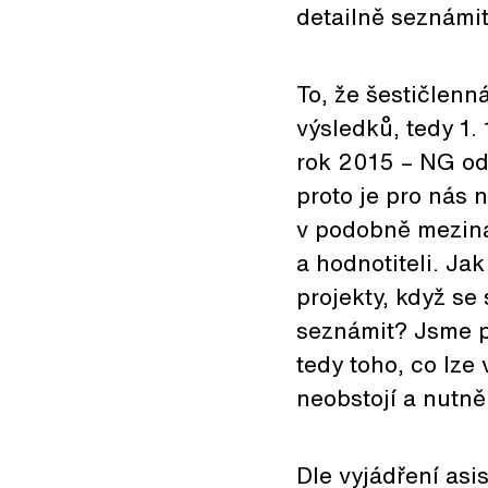
detailně seznámit
To, že šestičlenn
výsledků, tedy 1.
rok 2015 – NG od
proto je pro nás 
v podobně meziná
a hodnotiteli. J
projekty, když se
seznámit? Jsme p
tedy toho, co lz
neobstojí a nutn
Dle vyjádření asi