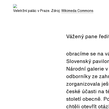
Veletržní palác v Praze. Zdroj:
Wikimeda Commons
Vážený pane ředit
obracíme se na vá
Slovenský pavilo
Národní galerie v
odborníky ze zahr
zorganizovala ješ
české účasti na t
století obecně. 
chtěli otevřít ot