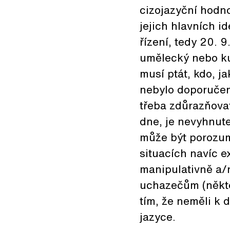
cizojazyční hodno
jejich hlavních id
řízení, tedy 20. 
umělecký nebo ku
musí ptát, kdo, j
nebylo doporučen
třeba zdůrazňovat
dne, je nevyhnut
může být porozu
situacích navíc e
manipulativně a/n
uchazečům (někteř
tím, že neměli k 
jazyce.