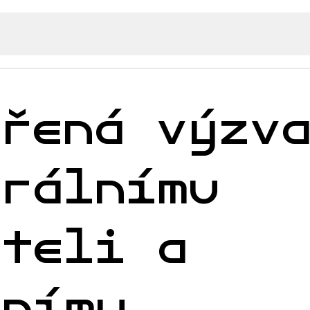
vřená výzv
erálnímu
iteli a
vnímu