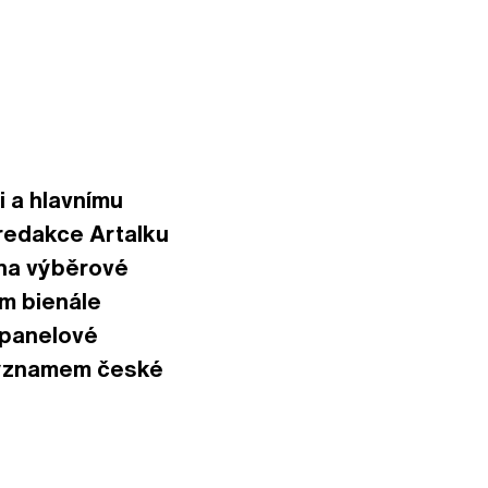
i a hlavnímu
 redakce Artalku
 na výběrové
ím bienále
 panelové
 významem české