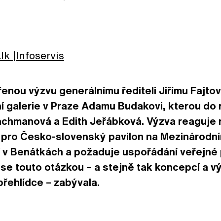
lk
Infoservis
enou výzvu generálnímu řediteli Jiřímu Fajtov
í galerie v Praze Adamu Budakovi, kterou do
Pachmanová a Edith Jeřábková. Výzva reaguje
y pro Česko-slovenský pavilon na Mezinárodn
 v Benátkách a požaduje uspořádání veřejné
 se touto otázkou – a stejně tak koncepcí a
řehlídce – zabývala.