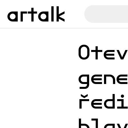
Ote
gen
řed
hla