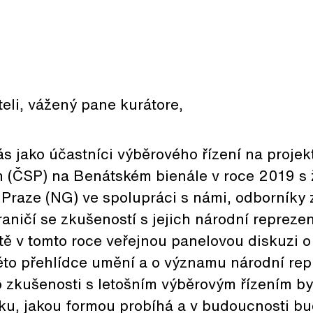
eli, vážený pane kurátore,
s jako účastníci výběrového řízení na projek
n (ČSP) na Benátském bienále v roce 2019 s 
 Praze (NG) ve spolupráci s námi, odborníky
aničí se zkušeností s jejich národní reprezen
tě v tomto roce veřejnou panelovou diskuzi 
éto přehlídce umění a o významu národní rep
Po zkušenosti s letošním výběrovým řízením 
ázku, jakou formou probíhá a v budoucnosti b