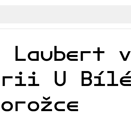
s Laubert 
erii U Bíl
norožce