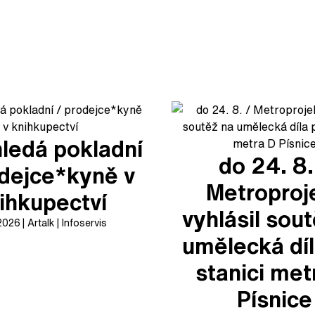
ledá pokladní
do 24. 8.
odejce*kyně v
Metroproj
ihkupectví
vyhlásil sou
 2026
Artalk
Infoservis
umělecká díl
stanici met
Písnice