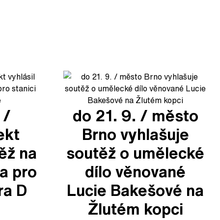
 /
do 21. 9. / město
ekt
Brno vyhlašuje
těž na
soutěž o umělecké
a pro
dílo věnované
ra D
Lucie Bakešové na
Žlutém kopci