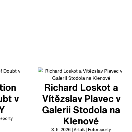
tion
Richard Loskot a
ubt v
Vítězslav Plavec v
XY
Galerii Stodola na
Klenové
reporty
3. 8. 2026
Artalk
Fotoreporty