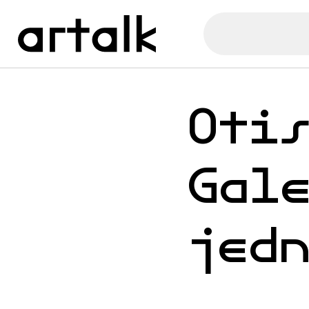
Oti
Gal
jed