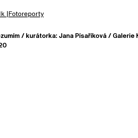
lk
Fotoreporty
zumím / kurátorka: Jana Písaříková / Galerie K
020