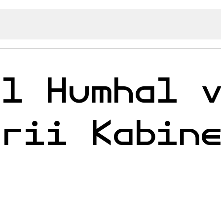
el Humhal 
erii Kabin