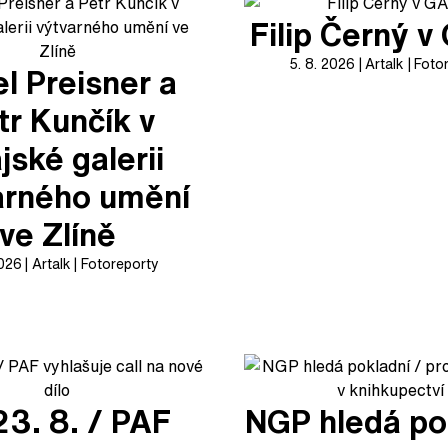
Filip Černý 
5. 8. 2026
Artalk
Foto
l Preisner a
tr Kunčík v
jské galerii
arného umění
ve Zlíně
2026
Artalk
Fotoreporty
23. 8. / PAF
NGP hledá po