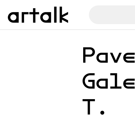
Pav
Gal
T.