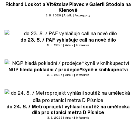
Richard Loskot a Vítězslav Plavec v Galerii Stodola na
Klenové
3. 8. 2026
Artalk
Fotoreporty
do 23. 8. / PAF vyhlašuje call na nové dílo
3. 8. 2026
Artalk
Infoservis
NGP hledá pokladní / prodejce*kyně v knihkupectví
3. 8. 2026
Artalk
Infoservis
do 24. 8. / Metroprojekt vyhlásil soutěž na umělecká
díla pro stanici metra D Písnice
3. 8. 2026
Artalk
Infoservis