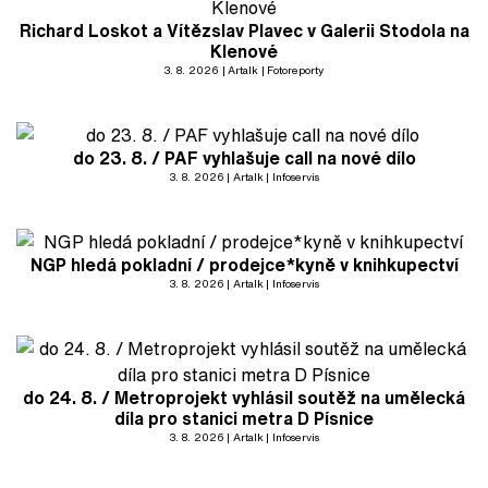
Richard Loskot a Vítězslav Plavec v Galerii Stodola na
Klenové
3. 8. 2026
Artalk
Fotoreporty
do 23. 8. / PAF vyhlašuje call na nové dílo
3. 8. 2026
Artalk
Infoservis
NGP hledá pokladní / prodejce*kyně v knihkupectví
3. 8. 2026
Artalk
Infoservis
do 24. 8. / Metroprojekt vyhlásil soutěž na umělecká
díla pro stanici metra D Písnice
3. 8. 2026
Artalk
Infoservis