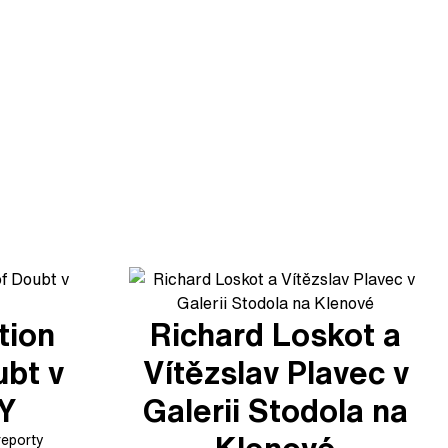
tion
Richard Loskot a
ubt v
Vítězslav Plavec v
XY
Galerii Stodola na
reporty