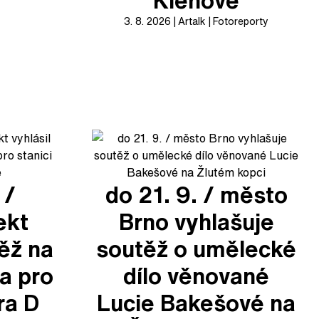
Klenové
3. 8. 2026
Artalk
Fotoreporty
 /
do 21. 9. / město
ekt
Brno vyhlašuje
těž na
soutěž o umělecké
a pro
dílo věnované
ra D
Lucie Bakešové na