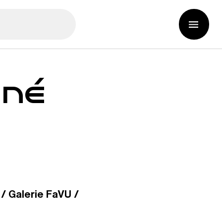
čné
/ Galerie FaVU /