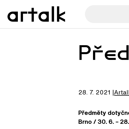
Pře
28. 7. 2021
Artal
Předměty dotyčné 
Brno / 30. 6. – 28