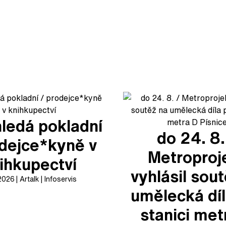
ledá pokladní
do 24. 8.
odejce*kyně v
Metroproj
ihkupectví
vyhlásil sou
 2026
Artalk
Infoservis
umělecká díl
stanici met