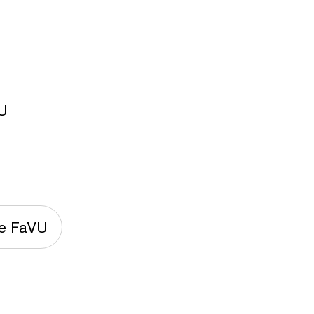
VU
ie FaVU